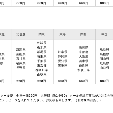
0円
660円
660円
660円
660円
880円
東北
北信越
関東
東海
関西
中国
茨城県
栃木県
滋賀県
新潟県
鳥取県
群馬県
岐阜県
京都府
城県
富山県
島根県
埼玉県
静岡県
大阪府
形県
石川県
岡山県
千葉県
愛知県
兵庫県
島県
福井県
広島県
東京都
三重県
奈良県
長野県
山口県
神奈川県
和歌山県
山梨県
0円
660円
660円
660円
660円
880円
※クール便 全国一律220円 温暖期（5/1-9/30） クール便対応商品がご
欄にメッセージを入れてください。お見積もりします。（非対象商品あり）