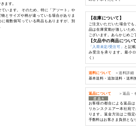
できます。
せています。 そのため、特に「アソート」や
実物とサイズや柄が違っている場合がありま
【在庫について】
めに複数個写っている商品もありますが、別
ご注文いただいた場合でも
。
品は在庫変動が激しいため
ございます。あらかじめご
【欠品中の商品につい
「入荷未定/受注可」
と記載
み受注を承ります。最小ロ
く）
送料について
＞送料詳細
基本送料・追加送料・送料
返品について
＞返品・
お客様の都合による返品は
リカンスクエアー本社宛で
ります。返金方法はご指定
手数料はお客さま負担とな