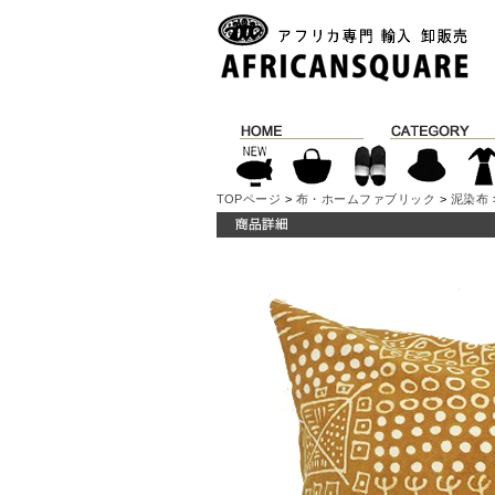
TOPページ
>
布・ホームファブリック
>
泥染布