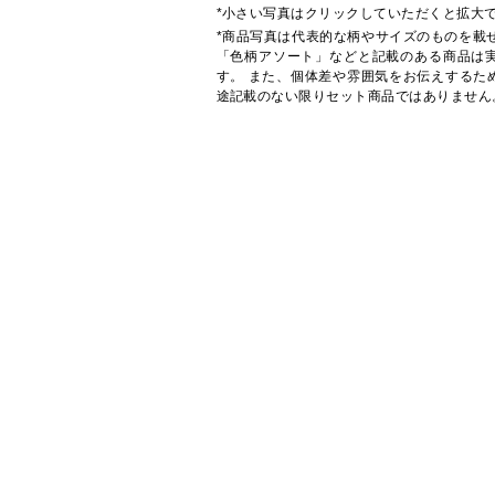
*小さい写真はクリックしていただくと拡大
*商品写真は代表的な柄やサイズのものを載
「色柄アソート」などと記載のある商品は
す。 また、個体差や雰囲気をお伝えするた
途記載のない限りセット商品ではありません