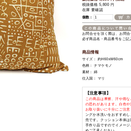
税抜価格 5,800
円
在庫 要確認
個数：
お問合せを頂く際は、お問合
必ず商品名・商品番号をご記
商品情報
サイズ： 約H60xW60cm
色柄： ナマケモノ
素材： 綿
仕入国： マリ
【注意事項】
この商品は摩擦、汗や雨な
の恐れがあります。白色や
お取り扱いに十分にご注意
ングか水洗いをおすすめし
売です。クッション本体は
手作り品ですのでイメージ
めご了承ください。