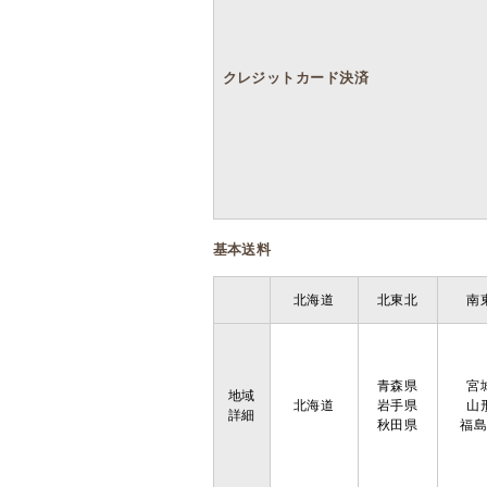
クレジットカード決済
基本送料
北海道
北東北
南
青森県
宮
地域
北海道
岩手県
山
詳細
秋田県
福