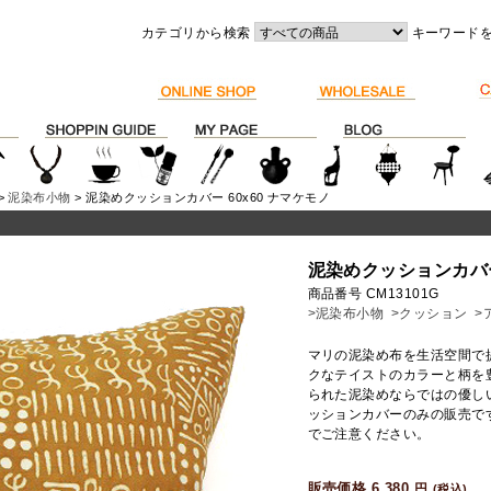
カテゴリから検索
キーワード
>
泥染布小物
> 泥染めクッションカバー 60x60 ナマケモノ
泥染めクッションカバー 
商品番号 CM13101G
>泥染布小物
>クッション
>
マリの泥染め布を生活空間で
クなテイストのカラーと柄を
られた泥染めならではの優し
ッションカバーのみの販売で
でご注意ください。
販売価格 6,380
円
(税込)