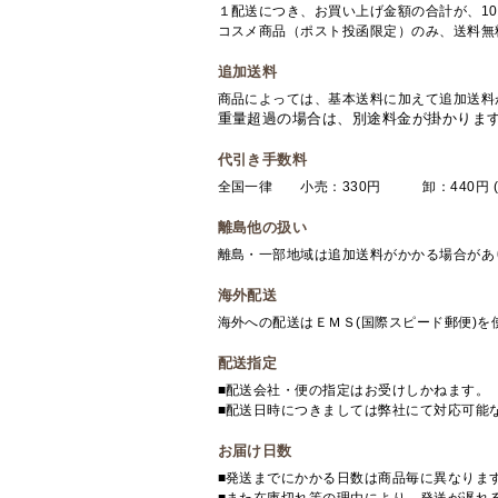
１配送につき、お買い上げ金額の合計が、10
コスメ商品（ポスト投函限定）のみ、送料無
追加送料
商品によっては、基本送料に加えて追加送料
重量超過の場合は、別途料金が掛かりま
代引き手数料
全国一律 小売：330円 卸：440円 (
離島他の扱い
離島・一部地域は追加送料がかかる場合があ
海外配送
海外への配送はＥＭＳ(国際スピード郵便)
配送指定
■配送会社・便の指定はお受けしかねます。
■配送日時につきましては弊社にて対応可能
お届け日数
■発送までにかかる日数は商品毎に異なりま