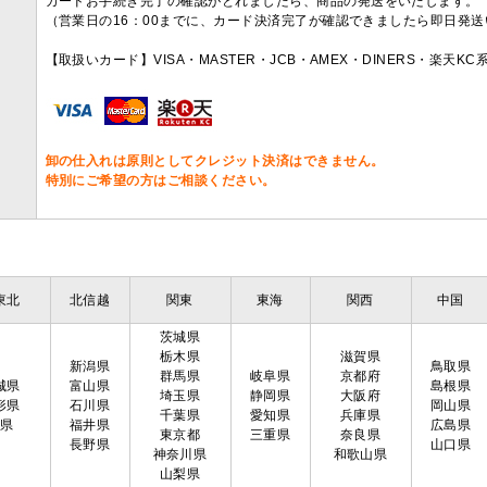
カードお手続き完了の確認がとれましたら、商品の発送をいたします。
（営業日の16：00までに、カード決済完了が確認できましたら即日発
【取扱いカード】VISA・MASTER・JCB・AMEX・DINERS・楽天K
卸の仕入れは原則としてクレジット決済はできません。
特別にご希望の方はご相談ください。
東北
北信越
関東
東海
関西
中国
茨城県
栃木県
滋賀県
新潟県
鳥取県
群馬県
岐阜県
京都府
城県
富山県
島根県
埼玉県
静岡県
大阪府
形県
石川県
岡山県
千葉県
愛知県
兵庫県
島県
福井県
広島県
東京都
三重県
奈良県
長野県
山口県
神奈川県
和歌山県
山梨県