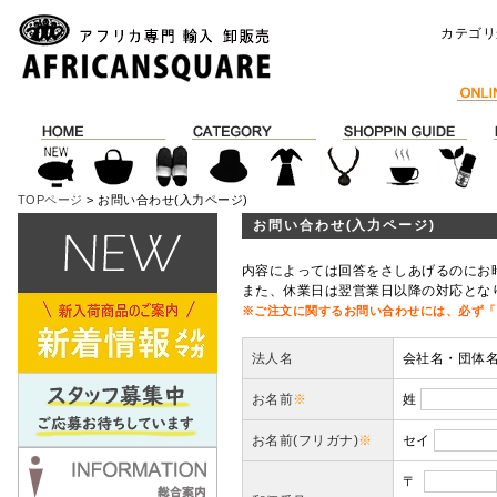
カテゴリ
TOPページ
> お問い合わせ(入力ページ)
お問い合わせ(入力ページ)
内容によっては回答をさしあげるのにお
また、休業日は翌営業日以降の対応とな
※ご注文に関するお問い合わせには、必ず「
法人名
会社名・団体
お名前
※
姓
お名前(フリガナ)
※
セイ
〒