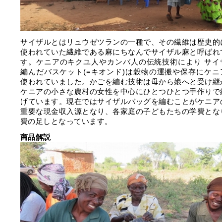
サイザルとはリュウゼツランの一種で、その繊維は歴史的
使われていた繊維である麻にちなんでサイザル麻と呼ばれ
す。ケニアのキクユ人やカンバ人の伝統技術により サイ
編んだバスケット(=キオンド)は穀物の運搬や保存にケニ
使われていました。かごを編む技術は母から娘へと受け継
ケニアの小さな農村の女性を中心にひとつひとつ手作りで
げています。現在ではサイザルバッグを編むことがケニア
重要な現金収入源となり、各家庭の子どもたちの学費とな
費の足しとなっています。
商品解説