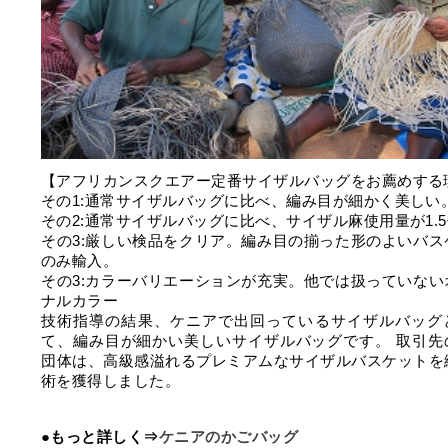
【アフリカンスクエアー定番サイザルバッグをお薦めする
その1:通常サイザルバッグに比べ、編み目が細かく美しい
その2:通常サイザルバッグに比べ、サイザル麻使用量が1.
その3:厳しい検品をクリア。編み目の揃った形のよいバス
のみ輸入。
その3:カラーバリエーションが充実。他では扱っていない
ナルカラー
技術指導の結果、ケニアで出回っているサイザルバッグ
て、編み目が細かい美しいサイザルバッグです。 取引先
団体は、高級感溢れるプレミアムなサイザルバスケットを
術を獲得しました。
●もっと詳しく⇒
ケニアのかごバッグ