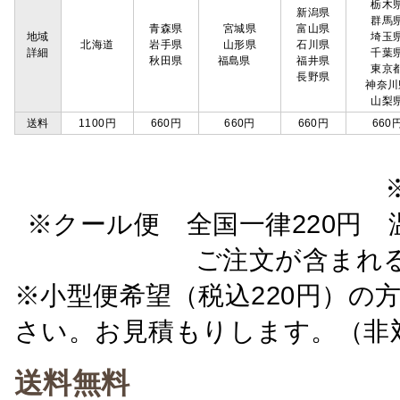
栃木
新潟県
群馬
青森県
宮城県
富山県
地域
埼玉
北海道
岩手県
山形県
石川県
詳細
千葉
秋田県
福島県
福井県
東京
長野県
神奈川
山梨
送料
1100円
660円
660円
660円
660
※クール便 全国一律220円 温
ご注文が含まれ
※小型便希望（税込220円）の
さい。お見積もりします。（非
送料無料