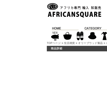
TOPページ
>
生活雑貨
>
オリーブウッド製品
>