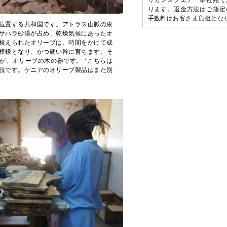
リカンスクエアー本社宛で
ります。返金方法はご指定
手数料はお客さま負担とな
位置する共和国です。アトラス山脈の東
サハラ砂漠が占め、乾燥気候にあったオ
植えられたオリーブは、時間をかけて成
模様となり、かつ硬い幹に育ちます。そ
が、オリーブの木の器です。 *こちらは
説です。ケニアのオリーブ製品はまた別