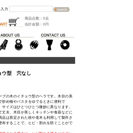
を入力
商品点数：0点
合計金額：0円
ョウ型 穴なし
ーブの木のイチョウ型のヘラです。木目の美
で炒め物やパスタをゆでるときに便利で
、サイズはひとつひとつ微妙に異なります。
て丈夫、木目が美しくキッチンや食器などに
商品は剪定された枝や老木も利用して製作さ
塗布することで、ヒビ・割れを防ぐことがで