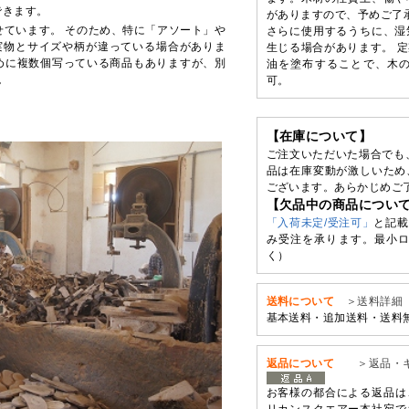
できます。
がありますので、予めご了承
せています。 そのため、特に「アソート」や
さらに使用するうちに、湿
実物とサイズや柄が違っている場合がありま
生じる場合があります。 
めに複数個写っている商品もありますが、別
油を塗布することで、木
。
可。
【在庫について】
ご注文いただいた場合でも
品は在庫変動が激しいため
ございます。あらかじめご
【欠品中の商品につい
「入荷未定/受注可」
と記載
み受注を承ります。最小ロ
く）
送料について
＞送料詳細
基本送料・追加送料・送料
返品について
＞返品・
お客様の都合による返品は