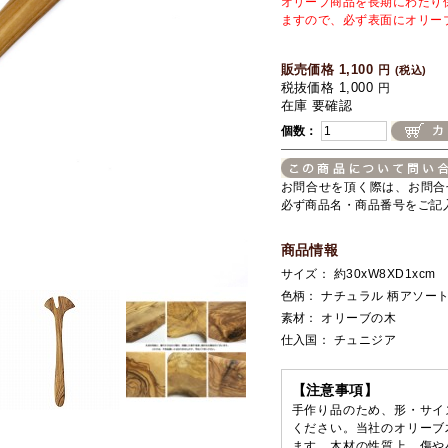
オリーブ商品を長期にわたり
ますので、必ず表面にオリー
販売価格 1,100
円
(税込)
税抜価格 1,000
円
在庫 要確認
個数：
お問合せを頂く際は、お問合
必ず商品名・商品番号をご記
商品情報
サイズ： 約30xW8XD1xcm
色柄： ナチュラル 柄アソー
素材： オリーブの木
仕入国： チュニジア
【注意事項】
手作り品のため、形・サイ
ください。当社のオリーブ
ます。木材の性質上、傷や