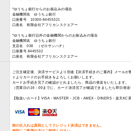
*ゆうちょ銀行からのお振込みの場合
金融機関名 ゆうちょ銀行
口座番号 10300-84455321
口座名 有限会社アフリカンスクエアー
*ゆうちょ銀行以外の金融機関からのお振込みの場合
金融機関名 ゆうちょ銀行
支店名 038 （ゼロサンハチ）
口座番号 8445532
口座名 有限会社アフリカンスクエアー
ご注文確定後、決済サービスより別途【決済手続きのご案内】メールが
トよりカードのお手続きをよろしくお願いします。
カードお手続き完了の確認がとれましたら、商品の発送をいたします。
（営業日の16：00までに、カード決済完了が確認できましたら即日発
【取扱いカード】VISA・MASTER・JCB・AMEX・DINERS・楽天K
卸の仕入れは原則としてクレジット決済はできません。
特別にご希望の方はご相談ください。