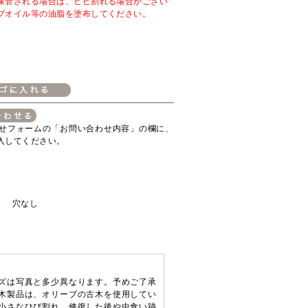
保管される場合は、ヒビ割れる場合がござい
ブオイル等の油脂を塗布してください。
せフォームの「お問い合わせ内容」の欄に、
入してください。
ト 穴なし
ズは写真と多少異なります。予めご了承
木製品は、オリーブの古木を使用してい
小さなひび割れ、修復した後や虫食い跡