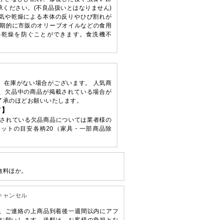
ください。(不良品扱いとはなりません)
気や乾燥による本体の反りやひび割れが
定期的に市販のオリーブオイルなどの食用
の乾燥を防ぐことができます。食洗機不
、在庫がない場合がございます。 人気商
、欠品中の商品が掲載されている場合が
了承のほどお願いいたします。
て】
されている欠品商品については業者様の
ットの目安各柄20（家具・一部商品除
無料ほか。
キャンセル
、ご連絡の上商品到着後一週間以内にアフ