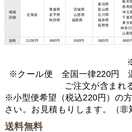
栃木
新潟県
群馬
青森県
宮城県
富山県
地域
埼玉
北海道
岩手県
山形県
石川県
詳細
千葉
秋田県
福島県
福井県
東京
長野県
神奈川
山梨
送料
1100円
660円
660円
660円
660
※クール便 全国一律220円 温
ご注文が含まれ
※小型便希望（税込220円）の
さい。お見積もりします。（非
送料無料