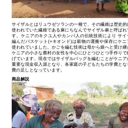
サイザルとはリュウゼツランの一種で、その繊維は歴史的
使われていた繊維である麻にちなんでサイザル麻と呼ばれ
す。ケニアのキクユ人やカンバ人の伝統技術により サイ
編んだバスケット(=キオンド)は穀物の運搬や保存にケニ
使われていました。かごを編む技術は母から娘へと受け継
ケニアの小さな農村の女性を中心にひとつひとつ手作りで
げています。現在ではサイザルバッグを編むことがケニア
重要な現金収入源となり、各家庭の子どもたちの学費とな
費の足しとなっています。
商品解説