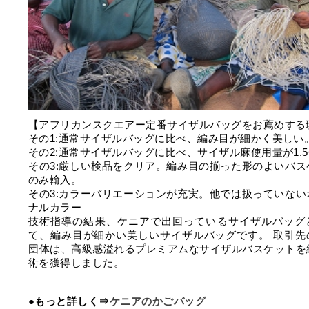
【アフリカンスクエアー定番サイザルバッグをお薦めする
その1:通常サイザルバッグに比べ、編み目が細かく美しい
その2:通常サイザルバッグに比べ、サイザル麻使用量が1.
その3:厳しい検品をクリア。編み目の揃った形のよいバス
のみ輸入。
その3:カラーバリエーションが充実。他では扱っていない
ナルカラー
技術指導の結果、ケニアで出回っているサイザルバッグ
て、編み目が細かい美しいサイザルバッグです。 取引先
団体は、高級感溢れるプレミアムなサイザルバスケットを
術を獲得しました。
●もっと詳しく⇒
ケニアのかごバッグ