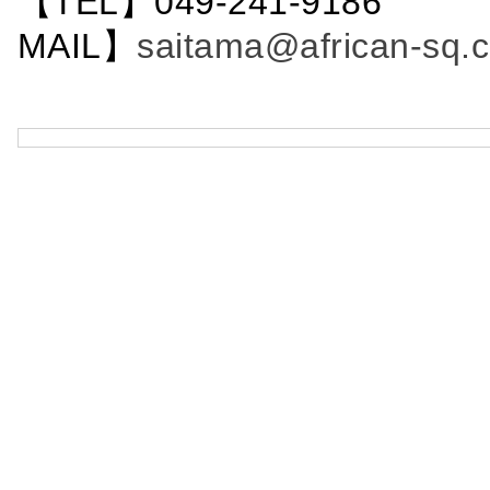
【TEL】049-241-9186 
MAIL】
saitama@african-sq.c