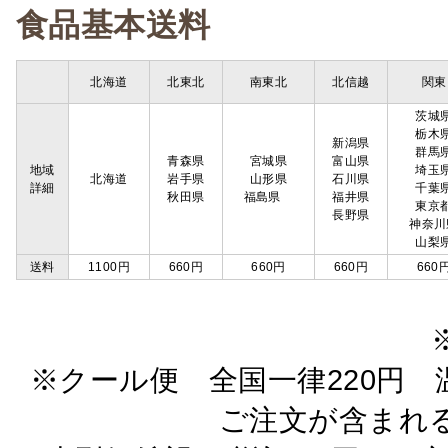
食品基本送料
北海道
北東北
南東北
北信越
関東
茨城
栃木
新潟県
群馬
青森県
宮城県
富山県
地域
埼玉
北海道
岩手県
山形県
石川県
詳細
千葉
秋田県
福島県
福井県
東京
長野県
神奈川
山梨
送料
1100円
660円
660円
660円
660
※クール便 全国一律220円 温
ご注文が含まれ