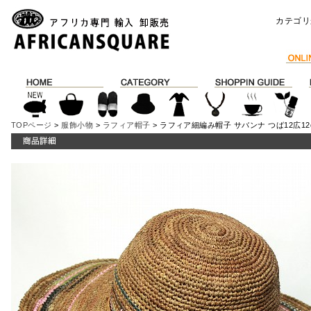
カテゴリ
TOPページ
>
服飾小物
>
ラフィア帽子
> ラフィア細編み帽子 サバンナ つば12広12