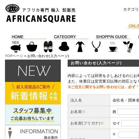
カテゴリ
TOPページ
> お問い合わせ(入力ページ)
お問い合わせ(入力ページ)
内容によっては回答をさしあげるのにお
また、休業日は翌営業日以降の対応とな
※ご注文に関するお問い合わせには、必ず「
法人名
会社名・団体
お名前
※
姓
お名前(フリガナ)
※
セイ
〒