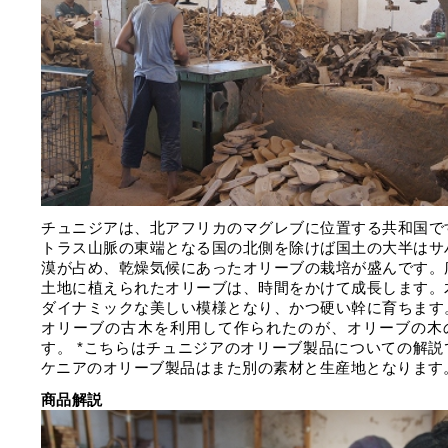
チュニジアは、北アフリカのマグレブに位置する共和国で
トラス山脈の東端となる国の北側を除けば国土の大半はサ
漠が占め、乾燥気候にあったオリーブの栽培が盛んです。
土地に植えられたオリーブは、時間をかけて成長します。
ダイナミックな美しい模様となり、かつ硬い幹に育ちます
オリーブの古木を利用して作られたのが、オリーブの木
す。 *こちらはチュニジアのオリーブ製品についての解説
ケニアのオリーブ製品はまた別の素材と生産地となります
商品解説