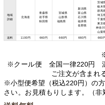
茨城
栃木
新潟県
群馬
青森県
宮城県
富山県
地域
埼玉
北海道
岩手県
山形県
石川県
詳細
千葉
秋田県
福島県
福井県
東京
長野県
神奈川
山梨
送料
1100円
660円
660円
660円
660
※クール便 全国一律220円 温
ご注文が含まれ
※小型便希望（税込220円）の
さい。お見積もりします。（非