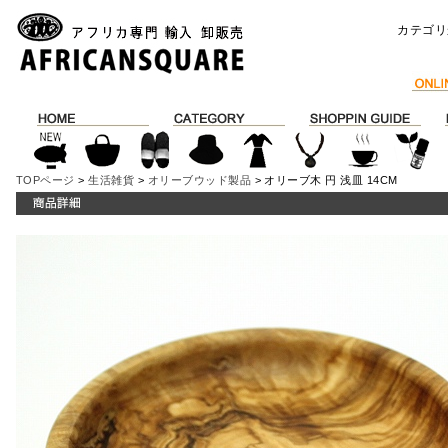
カテゴリ
TOPページ
>
生活雑貨
>
オリーブウッド製品
> オリーブ木 円 浅皿 14CM