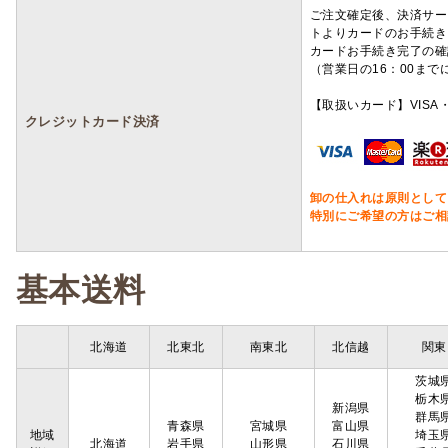
ご注文確定後、決済サー
トよりカードのお手続き
カードお手続き完了の確
（営業日の16：00ま
【取扱いカード】VISA・
クレジットカード決済
卸の仕入れは原則として
特別にご希望の方はご相
基本送料
北海道
北東北
南東北
北信越
関東
茨城
栃木
新潟県
群馬
青森県
宮城県
富山県
地域
埼玉
北海道
岩手県
山形県
石川県