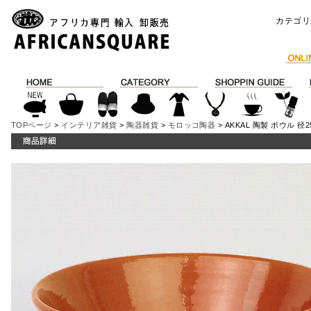
カテゴリ
TOPページ
>
インテリア雑貨
>
陶器雑貨
>
モロッコ陶器
> AKKAL 陶製 ボウル 径