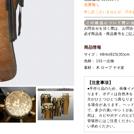
在庫無し
申し訳ございませんが、只今
お問合せを頂く際は、お問合
必ず商品名・商品番号をご記
商品情報
サイズ： H84x径25(35)cm
色柄： 101一点物
素材： 木 ロープ ヤギ皮
【注意事項】
●手作り品のため、画像イ
ります。ボディは自然木を
方がひとつひとつ異なりま
る場合があります。ヘッ
で、多少の臭いやシミがあ
所は、カビやボディのヒビ
管場所にはご注意ください
い求めください。