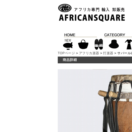
TOPページ
>
アフリカ楽器
>
打楽器
> サバールL