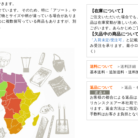
できます。
せています。 そのため、特に「アソート」や
【在庫について】
実物とサイズや柄が違っている場合がありま
ご注文いただいた場合でも
めに複数個写っている商品もありますが、別
品は在庫変動が激しいため
。
ございます。あらかじめご
【欠品中の商品につい
「入荷未定/受注可」
と記載
み受注を承ります。最小ロ
く）
送料について
＞送料詳細
基本送料・追加送料・送料
返品について
＞返品・
お客様の都合による返品は
リカンスクエアー本社宛で
ります。返金方法はご指定
手数料はお客さま負担とな