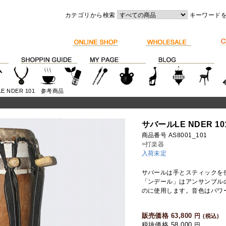
カテゴリから検索
キーワード
E NDER 101 参考商品
サバールLE NDER 1
商品番号 AS8001_101
>打楽器
入荷未定
サバールは手とスティックを
「ンデール」はアンサンブル
のに使用します。音色はパワ
販売価格 63,800
円
(税込)
税抜価格 58,000
円