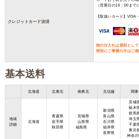
（営業日の16：00ま
【取扱いカード】VISA・
クレジットカード決済
卸の仕入れは原則として
特別にご希望の方はご相
基本送料
北海道
北東北
南東北
北信越
関東
茨城
栃木
新潟県
群馬
青森県
宮城県
富山県
地域
埼玉
北海道
岩手県
山形県
石川県
詳細
千葉
秋田県
福島県
福井県
東京
長野県
神奈川