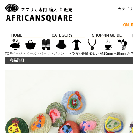
カテゴリ
TOPページ
>
ビーズ・パーツ
>
ボタン
> マラガシ刺繍ボタン 径15mm〜18mm カ