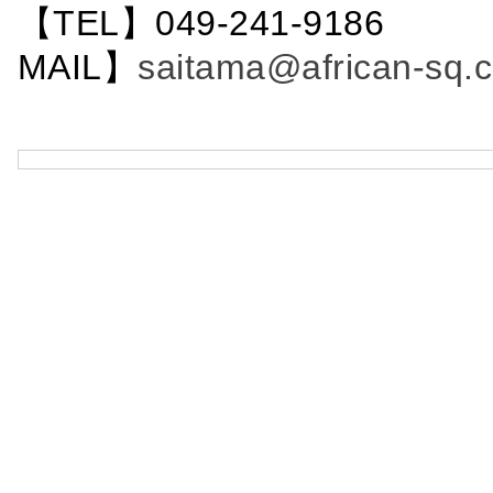
【TEL】049-241-9186 
MAIL】
saitama@african-sq.c