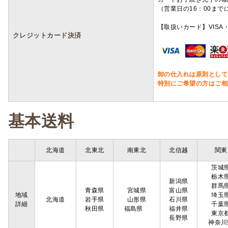
（営業日の16：00ま
【取扱いカード】VISA・
クレジットカード決済
卸の仕入れは原則として
特別にご希望の方はご相
基本送料
北海道
北東北
南東北
北信越
関東
茨城
栃木
新潟県
群馬
青森県
宮城県
富山県
地域
埼玉
北海道
岩手県
山形県
石川県
詳細
千葉
秋田県
福島県
福井県
東京
長野県
神奈川