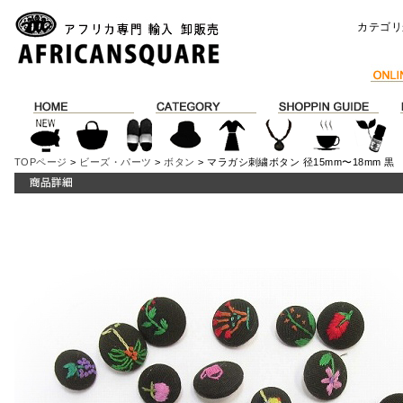
カテゴリ
TOPページ
>
ビーズ・パーツ
>
ボタン
> マラガシ刺繍ボタン 径15mm〜18mm 黒