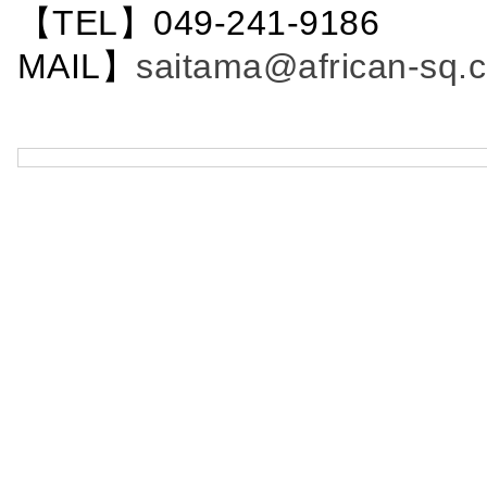
【TEL】049-241-9186 
MAIL】
saitama@african-sq.c