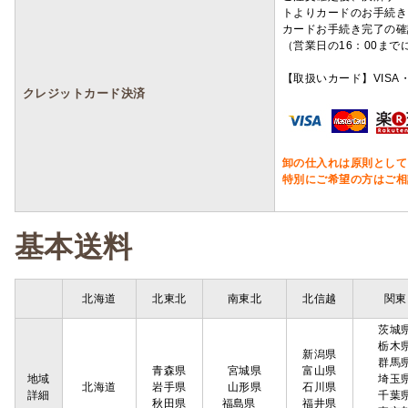
トよりカードのお手続き
カードお手続き完了の確
（営業日の16：00ま
【取扱いカード】VISA・
クレジットカード決済
卸の仕入れは原則として
特別にご希望の方はご相
基本送料
北海道
北東北
南東北
北信越
関東
茨城
栃木
新潟県
群馬
青森県
宮城県
富山県
地域
埼玉
北海道
岩手県
山形県
石川県
詳細
千葉
秋田県
福島県
福井県