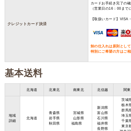
カードお手続き完了の確
（営業日の16：00ま
【取扱いカード】VISA・
クレジットカード決済
卸の仕入れは原則として
特別にご希望の方はご相
基本送料
北海道
北東北
南東北
北信越
関東
茨城
栃木
新潟県
群馬
青森県
宮城県
富山県
地域
埼玉
北海道
岩手県
山形県
石川県
詳細
千葉
秋田県
福島県
福井県
東京
長野県