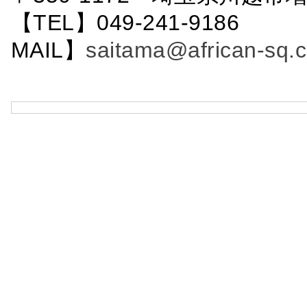
【TEL】049-241-9186 
MAIL】
saitama@african-sq.c