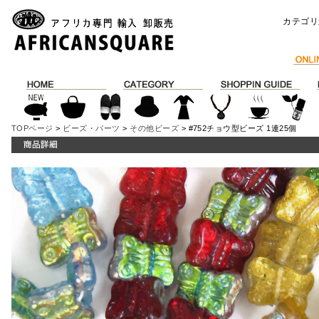
カテゴリ
TOPページ
>
ビーズ・パーツ
>
その他ビーズ
> #752チョウ型ビーズ 1連25個