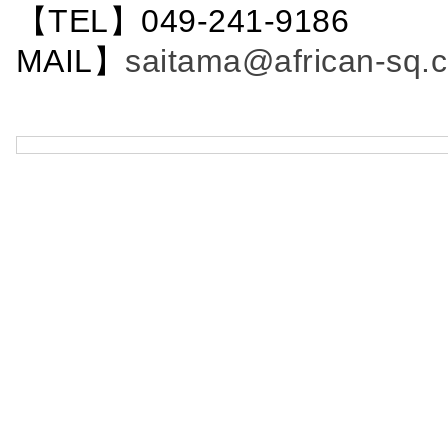
【TEL】049-241-9186 
MAIL】
saitama@african-sq.c