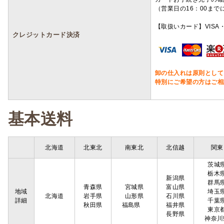
（営業日の16：00ま
【取扱いカード】VISA・
クレジットカード決済
卸の仕入れは原則として
特別にご希望の方はご相
基本送料
北海道
北東北
南東北
北信越
関東
茨城
栃木
新潟県
群馬
青森県
宮城県
富山県
地域
埼玉
北海道
岩手県
山形県
石川県
詳細
千葉
秋田県
福島県
福井県
東京
長野県
神奈川