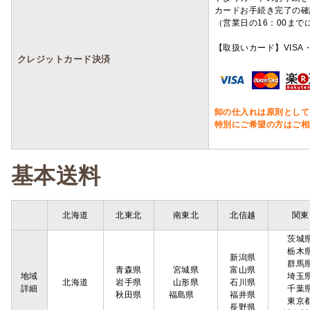
カードお手続き完了の確
（営業日の16：00ま
【取扱いカード】VISA・
クレジットカード決済
卸の仕入れは原則として
特別にご希望の方はご相
基本送料
北海道
北東北
南東北
北信越
関東
茨城
栃木
新潟県
群馬
青森県
宮城県
富山県
地域
埼玉
北海道
岩手県
山形県
石川県
詳細
千葉
秋田県
福島県
福井県
東京
長野県