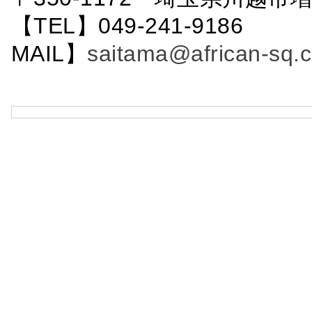
【TEL】049-241-9186 
MAIL】
saitama@african-sq.c