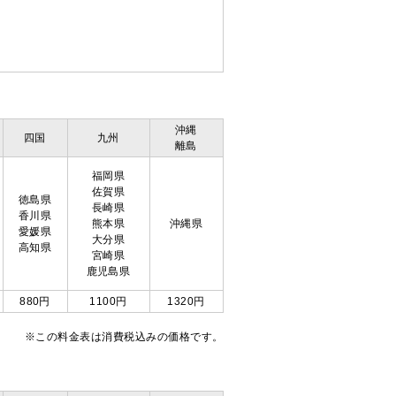
沖縄
四国
九州
離島
福岡県
佐賀県
徳島県
長崎県
香川県
熊本県
沖縄県
愛媛県
大分県
高知県
宮崎県
鹿児島県
880円
1100円
1320円
※この料金表は消費税込みの価格です。