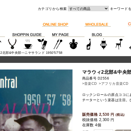
カテゴリから検索
キーワード
2北部&中央部―ニヤサランド 1950'57'58
マラウィ2北部&中央部―
商品番号 D2556
>音楽CD
>アフリカ音楽CD
ロックンロールの原点ココに
チーターという楽器は注目。
販売価格 2,530
円
(税込)
税抜価格 2,300
円
在庫数 4個