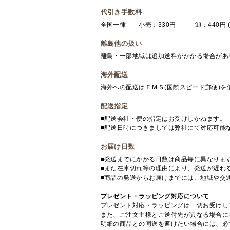
代引き手数料
全国一律 小売：330円 卸：440円 (
離島他の扱い
離島・一部地域は追加送料がかかる場合があ
海外配送
海外への配送はＥＭＳ(国際スピード郵便)
配送指定
■配送会社・便の指定はお受けしかねます。
■配送日時につきましては弊社にて対応可能
お届け日数
■発送までにかかる日数は商品毎に異なりま
■また在庫切れ等の理由により、発送が遅れ
■商品の発送からお届けまでには、地域や交
プレゼント・ラッピング対応について
プレゼント対応・ラッピングは一切お受けし
また、ご注文主様とご送付先が異なる場合に
明細の商品との同送を避けたい場合には、必