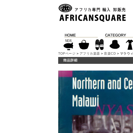
TOPページ
>
アフリカ楽器
>
音楽CD
> マラウィ