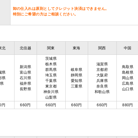
卸の仕入れは原則としてクレジット決済はできません。
特別にご希望の方はご相談ください。
東北
北信越
関東
東海
関西
中国
茨城県
栃木県
滋賀県
新潟県
鳥取県
群馬県
岐阜県
京都府
城県
富山県
島根県
埼玉県
静岡県
大阪府
形県
石川県
岡山県
千葉県
愛知県
兵庫県
島県
福井県
広島県
東京都
三重県
奈良県
長野県
山口県
神奈川県
和歌山県
山梨県
0円
660円
660円
660円
660円
880円