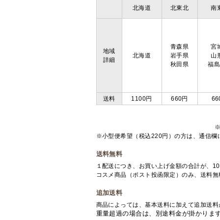
北海道
北東北
南
青森県
宮
地域
北海道
岩手県
山
詳細
秋田県
福
送料
1100円
660円
66
※小型便希望（税込220円）の方は、通信
送料無料
１配送につき、お買い上げ金額の合計が、10
コスメ商品（ポスト投函限定）のみ、送料無
追加送料
商品によっては、基本送料に加えて追加送料
重量超過の場合は、別途料金が掛かりま