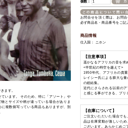
個数：
お問合せを頂く際は、お問合
必ず商品名・商品番号をご記
商品情報
仕入国： ニホン
【注意事項】
遥かなるアフリカの音を求
<半世紀の時空を越えて>
1950年代、アフリカの貴
レイシー氏による膨大な量
の総結集。
近代にさらされる以前のア
できます。
と感じる事ができる、プリ
せています。 そのため、特に「アソート」や
実物とサイズや柄が違っている場合がありま
めに複数個写っている商品もありますが、別
【在庫について】
。
ご注文いただいた場合でも
品は在庫変動が激しいため
ございます。あらかじめご