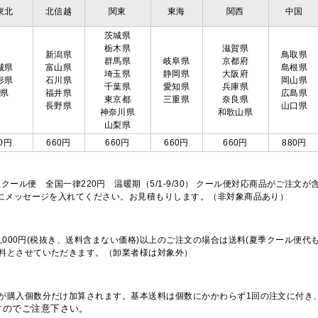
東北
北信越
関東
東海
関西
中国
茨城県
栃木県
滋賀県
新潟県
鳥取県
群馬県
岐阜県
京都府
城県
富山県
島根県
埼玉県
静岡県
大阪府
形県
石川県
岡山県
千葉県
愛知県
兵庫県
島県
福井県
広島県
東京都
三重県
奈良県
長野県
山口県
神奈川県
和歌山県
山梨県
0円
660円
660円
660円
660円
880円
※クール便 全国一律220円 温暖期（5/1-9/30） クール便対応商品がご
欄にメッセージを入れてください。お見積もりします。（非対象商品あり）
,000円(税抜き、送料含まない価格)以上のご注文の場合は送料(夏季クール便代
料とさせていただきます。（卸業者様は対象外）
が購入個数分だけ加算されます。基本送料は個数にかかわらず1回の注文に付き
すのでご注意下さい。