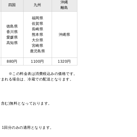
沖縄
四国
九州
離島
福岡県
佐賀県
徳島県
長崎県
香川県
熊本県
沖縄県
愛媛県
大分県
高知県
宮崎県
鹿児島県
880円
1100円
1320円
※この料金表は消費税込みの価格です。
注文が含まれる場合は、冷蔵での配送となります。
も含む)無料となっております。
、1回分のみの適用となります。