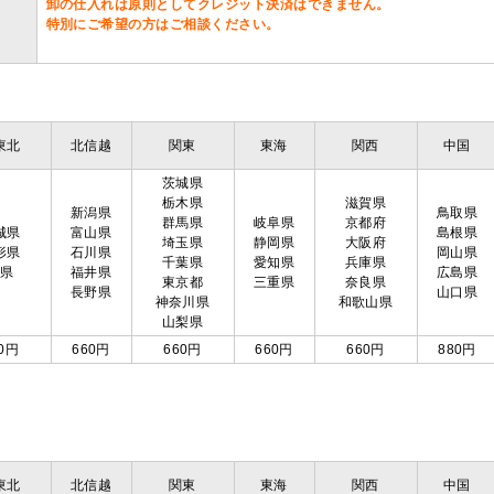
卸の仕入れは原則としてクレジット決済はできません。
特別にご希望の方はご相談ください。
東北
北信越
関東
東海
関西
中国
茨城県
栃木県
滋賀県
新潟県
鳥取県
群馬県
岐阜県
京都府
城県
富山県
島根県
埼玉県
静岡県
大阪府
形県
石川県
岡山県
千葉県
愛知県
兵庫県
島県
福井県
広島県
東京都
三重県
奈良県
長野県
山口県
神奈川県
和歌山県
山梨県
0円
660円
660円
660円
660円
880円
東北
北信越
関東
東海
関西
中国