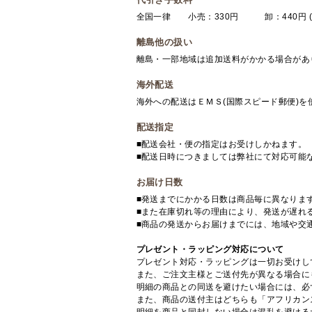
全国一律 小売：330円 卸：440円 (
離島他の扱い
離島・一部地域は追加送料がかかる場合があ
海外配送
海外への配送はＥＭＳ(国際スピード郵便)
配送指定
■配送会社・便の指定はお受けしかねます。
■配送日時につきましては弊社にて対応可能
お届け日数
■発送までにかかる日数は商品毎に異なりま
■また在庫切れ等の理由により、発送が遅れ
■商品の発送からお届けまでには、地域や交
プレゼント・ラッピング対応について
プレゼント対応・ラッピングは一切お受けし
また、ご注文主様とご送付先が異なる場合に
明細の商品との同送を避けたい場合には、必
また、商品の送付主はどちらも「アフリカン