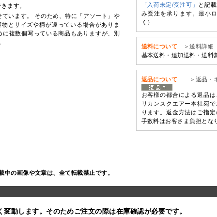
「入荷未定/受注可」
と記載
できます。
み受注を承ります。最小ロ
せています。 そのため、特に「アソート」や
く）
実物とサイズや柄が違っている場合がありま
めに複数個写っている商品もありますが、別
。
送料について
＞送料詳細
基本送料・追加送料・送料
返品について
＞返品・
お客様の都合による返品は
リカンスクエアー本社宛で
ります。返金方法はご指定
手数料はお客さま負担とな
載中の画像や文章は、全て転載禁止です。
く変動します。そのためご注文の際は在庫確認が必要です。