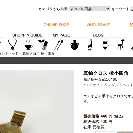
カテゴリから検索
キーワード
ダントヘッド
> 真鍮クロス 極小四角
真鍮クロス 極小四角
商品番号 SE11046C
>エチオピアペンダントヘッ
エチオピア手作りクロスです
す。
販売価格 440
円
(税込)
税抜価格 400
円
在庫 要確認