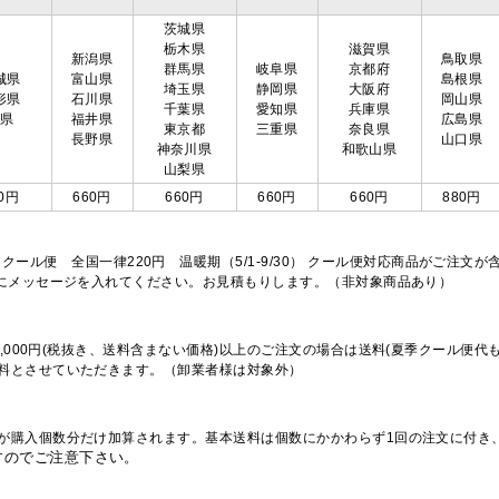
茨城県
栃木県
滋賀県
新潟県
鳥取県
群馬県
岐阜県
京都府
城県
富山県
島根県
埼玉県
静岡県
大阪府
形県
石川県
岡山県
千葉県
愛知県
兵庫県
島県
福井県
広島県
東京都
三重県
奈良県
長野県
山口県
神奈川県
和歌山県
山梨県
0円
660円
660円
660円
660円
880円
※クール便 全国一律220円 温暖期（5/1-9/30） クール便対応商品がご
欄にメッセージを入れてください。お見積もりします。（非対象商品あり）
,000円(税抜き、送料含まない価格)以上のご注文の場合は送料(夏季クール便代
料とさせていただきます。（卸業者様は対象外）
が購入個数分だけ加算されます。基本送料は個数にかかわらず1回の注文に付き
すのでご注意下さい。