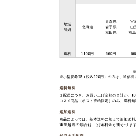
青森県
宮
地域
北海道
岩手県
山
詳細
秋田県
福
送料
1100円
660円
66
※小型便希望（税込220円）の方は、通信
送料無料
１配送につき、お買い上げ金額の合計が、10
コスメ商品（ポスト投函限定）のみ、送料無
追加送料
商品によっては、基本送料に加えて追加送料
重量超過の場合は、別途料金が掛かりま
代引き手数料