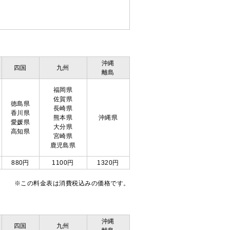
沖縄
四国
九州
離島
福岡県
佐賀県
徳島県
長崎県
香川県
熊本県
沖縄県
愛媛県
大分県
高知県
宮崎県
鹿児島県
880円
1100円
1320円
※この料金表は消費税込みの価格です。
沖縄
四国
九州