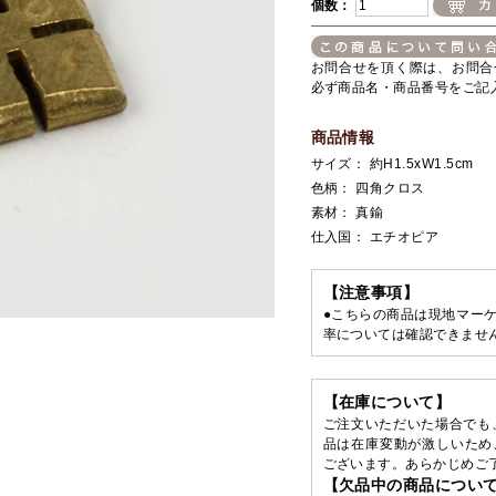
個数：
お問合せを頂く際は、お問合
必ず商品名・商品番号をご記
商品情報
サイズ： 約H1.5xW1.5cm
色柄： 四角クロス
素材： 真鍮
仕入国： エチオピア
【注意事項】
●こちらの商品は現地マー
率については確認できませ
【在庫について】
ご注文いただいた場合でも
品は在庫変動が激しいため
ございます。あらかじめご
【欠品中の商品につい