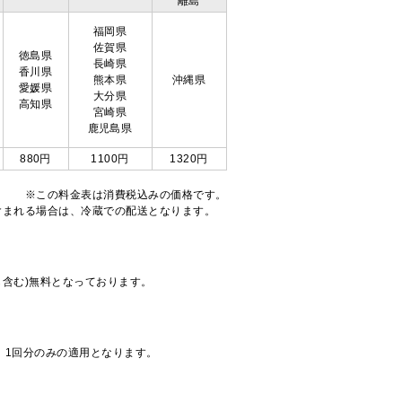
離島
福岡県
佐賀県
徳島県
長崎県
香川県
熊本県
沖縄県
愛媛県
大分県
高知県
宮崎県
鹿児島県
880円
1100円
1320円
※この料金表は消費税込みの価格です。
注文が含まれる場合は、冷蔵での配送となります。
も含む)無料となっております。
、1回分のみの適用となります。