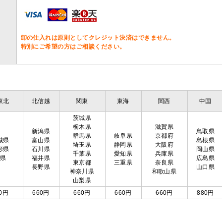
卸の仕入れは原則としてクレジット決済はできません。
特別にご希望の方はご相談ください。
東北
北信越
関東
東海
関西
中国
茨城県
栃木県
滋賀県
新潟県
鳥取県
群馬県
岐阜県
京都府
城県
富山県
島根県
埼玉県
静岡県
大阪府
形県
石川県
岡山県
千葉県
愛知県
兵庫県
島県
福井県
広島県
東京都
三重県
奈良県
長野県
山口県
神奈川県
和歌山県
山梨県
0円
660円
660円
660円
660円
880円