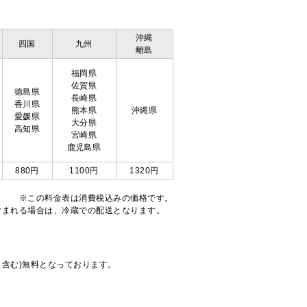
沖縄
四国
九州
離島
福岡県
佐賀県
徳島県
長崎県
香川県
熊本県
沖縄県
愛媛県
大分県
高知県
宮崎県
鹿児島県
880円
1100円
1320円
※この料金表は消費税込みの価格です。
注文が含まれる場合は、冷蔵での配送となります。
も含む)無料となっております。