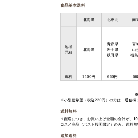
食品基本送料
北海道
北東北
南
青森県
宮
地域
北海道
岩手県
山
詳細
秋田県
福
送料
1100円
660円
66
※小型便希望（税込220円）の方は、通信
送料無料
１配送につき、お買い上げ金額の合計が、10
コスメ商品（ポスト投函限定）のみ、送料無
追加送料