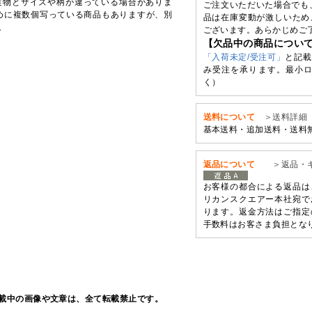
実物とサイズや柄が違っている場合がありま
ご注文いただいた場合でも
めに複数個写っている商品もありますが、別
品は在庫変動が激しいため
。
ございます。あらかじめご
【欠品中の商品につい
「入荷未定/受注可」
と記載
み受注を承ります。最小ロ
く）
送料について
＞送料詳細
基本送料・追加送料・送料
返品について
＞返品・
お客様の都合による返品は
リカンスクエアー本社宛で
ります。返金方法はご指定
手数料はお客さま負担とな
載中の画像や文章は、全て転載禁止です。