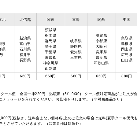
東北
北信越
関東
東海
関西
中国
茨城県
栃木県
滋賀県
新潟県
鳥取県
群馬県
岐阜県
京都府
城県
富山県
島根県
埼玉県
静岡県
大阪府
形県
石川県
岡山県
千葉県
愛知県
兵庫県
島県
福井県
広島県
東京都
三重県
奈良県
長野県
山口県
神奈川県
和歌山県
山梨県
0円
660円
660円
660円
660円
880円
※クール便 全国一律220円 温暖期（5/1-9/30） クール便対応商品がご
欄にメッセージを入れてください。お見積もりします。（非対象商品あり）
,000円(税抜き、送料含まない価格)以上のご注文の場合は送料(夏季クール便代
料とさせていただきます。（卸業者様は対象外）