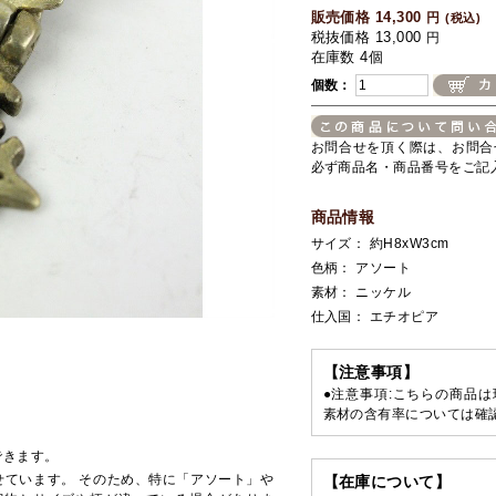
販売価格 14,300
円
(税込)
税抜価格 13,000
円
在庫数 4個
個数：
お問合せを頂く際は、お問合
必ず商品名・商品番号をご記
商品情報
サイズ： 約H8xW3cm
色柄： アソート
素材： ニッケル
仕入国： エチオピア
【注意事項】
●注意事項:こちらの商品
素材の含有率については確
できます。
せています。 そのため、特に「アソート」や
【在庫について】