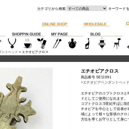
カテゴリから検索
キーワード
ダントヘッド
> エチオピアクロス
エチオピアクロス
商品番号 SE11091
>エチオピアペンダントヘッ
エチオピアのコプトクロスと
ドとしてご使用になれます。
コプトクロス:5世紀半ばに
チオピアを中心として信者が
域によって様々な形状のクロ
方位を導くお守りとして身に