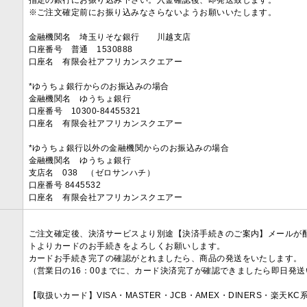
指定の銀行にお振り込み下さい。入金確認後、即発送致します。
※ご注文確定前にお振り込みなさらないようお願いいたします。
金融機関名 埼玉りそな銀行 川越支店
口座番号 普通 1530888
口座名 有限会社アフリカンスクエアー
*ゆうちょ銀行からのお振込みの場合
金融機関名 ゆうちょ銀行
口座番号 10300-84455321
口座名 有限会社アフリカンスクエアー
*ゆうちょ銀行以外の金融機関からのお振込みの場合
金融機関名 ゆうちょ銀行
支店名 038 （ゼロサンハチ）
口座番号 8445532
口座名 有限会社アフリカンスクエアー
ご注文確定後、決済サービスより別途【決済手続きのご案内】メールが
トよりカードのお手続きをよろしくお願いします。
カードお手続き完了の確認がとれましたら、商品の発送をいたします。
（営業日の16：00までに、カード決済完了が確認できましたら即日発
【取扱いカード】VISA・MASTER・JCB・AMEX・DINERS・楽天K