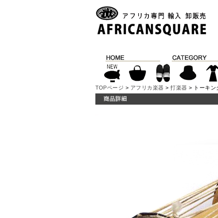
TOPページ
>
アフリカ楽器
>
打楽器
> トーキン