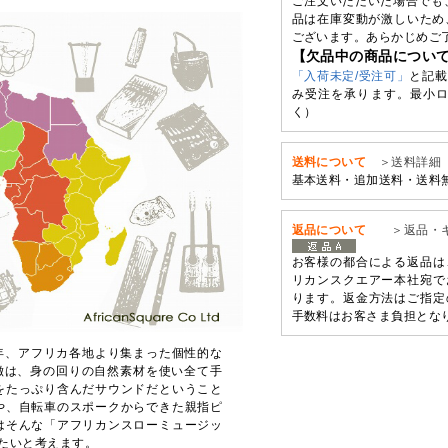
ご注文いただいた場合でも
品は在庫変動が激しいため
ございます。あらかじめご
【欠品中の商品につい
「入荷未定/受注可」
と記載
み受注を承ります。最小ロ
く）
送料について
＞送料詳細
基本送料・追加送料・送料
返品について
＞返品・
お客様の都合による返品は
リカンスクエアー本社宛で
ります。返金方法はご指定
手数料はお客さま負担とな
年、アフリカ各地より集まった個性的な
特徴は、身の回りの自然素材を使い全て手
をたっぷり含んだサウンドだということ
や、自転車のスポークからできた親指ピ
はそんな「アフリカンスローミュージッ
たいと考えます。