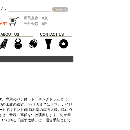
を入力
商品点数：0点
合計金額：0円
す。専用のバチ付 トーキングドラムとは、
型の太鼓の総称。(セネガルではタマ、ナイジ
ーナではドンド)砂時計型の両面太鼓。脇に抱
させ、音程に高低をつけ演奏します。先が曲
。いわゆる「話す太鼓」は、通信手段として