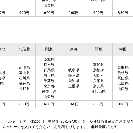
神奈川県
和歌山県
山梨県
0円
660円
660円
660円
660円
880円
東北
北信越
関東
東海
関西
中国
茨城県
栃木県
滋賀県
新潟県
鳥取県
群馬県
岐阜県
京都府
城県
富山県
島根県
埼玉県
静岡県
大阪府
形県
石川県
岡山県
千葉県
愛知県
兵庫県
島県
福井県
広島県
東京都
三重県
奈良県
長野県
山口県
神奈川県
和歌山県
山梨県
0円
660円
660円
660円
660円
880円
※クール便 全国一律220円 温暖期（5/1-9/30） クール便対応商品がご
欄にメッセージを入れてください。お見積もりします。（非対象商品あり）