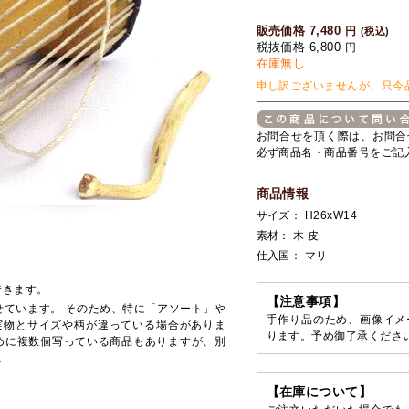
販売価格 7,480
円
(税込)
税抜価格 6,800
円
在庫無し
申し訳ございませんが、只今
お問合せを頂く際は、お問合
必ず商品名・商品番号をご記
商品情報
サイズ： H26xW14
素材： 木 皮
仕入国： マリ
できます。
【注意事項】
せています。 そのため、特に「アソート」や
手作り品のため、画像イメ
実物とサイズや柄が違っている場合がありま
ります。予め御了承くださ
めに複数個写っている商品もありますが、別
。
【在庫について】