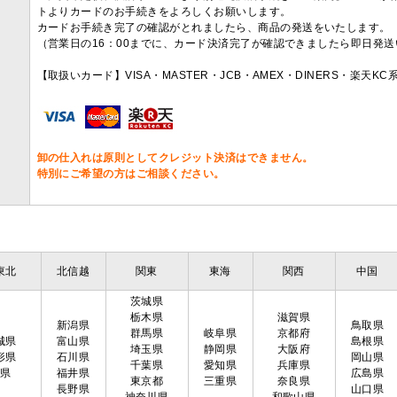
トよりカードのお手続きをよろしくお願いします。
カードお手続き完了の確認がとれましたら、商品の発送をいたします。
（営業日の16：00までに、カード決済完了が確認できましたら即日発
【取扱いカード】VISA・MASTER・JCB・AMEX・DINERS・楽天K
卸の仕入れは原則としてクレジット決済はできません。
特別にご希望の方はご相談ください。
東北
北信越
関東
東海
関西
中国
茨城県
栃木県
滋賀県
新潟県
鳥取県
群馬県
岐阜県
京都府
城県
富山県
島根県
埼玉県
静岡県
大阪府
形県
石川県
岡山県
千葉県
愛知県
兵庫県
島県
福井県
広島県
東京都
三重県
奈良県
長野県
山口県