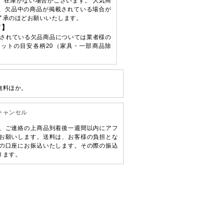
、在庫がない場合がございます。 人気商
、欠品中の商品が掲載されている場合が
了承のほどお願いいたします。
て】
されている欠品商品については業者様の
ットの目安各柄20（家具・一部商品除
無料ほか。
キャンセル
、ご連絡の上商品到着後一週間以内にアフ
お願いします。送料は、お客様の負担とな
の口座にお振込いたします。その際の振込
ります。