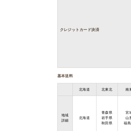
クレジットカード決済
基本送料
北海道
北東北
南
青森県
宮
地域
北海道
岩手県
山
詳細
秋田県
福