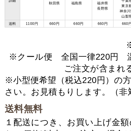
詳細
千葉
秋田県
福島県
福井県
東京
長野県
神奈川
山梨
送料
1100円
660円
660円
660円
660
※クール便 全国一律220円 温
ご注文が含まれ
※小型便希望（税込220円）の
さい。お見積もりします。（非
送料無料
１配送につき、お買い上げ金額の