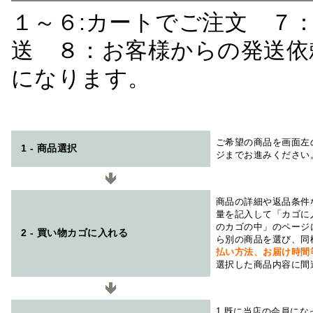
１～６:カートでご注文 ７
送 ８：お客様からの発送依
になります。
ご希望の商品を画面左
1 - 商品選択
ジまでお進みください
商品の詳細や返品条件
量を記入して「カゴに
のカゴの中」のページ
2 - 買い物カゴに入れる
ら別の商品を選び、同
払い方法、お届け時
選択した商品内容に間
1.既に当店の会員に