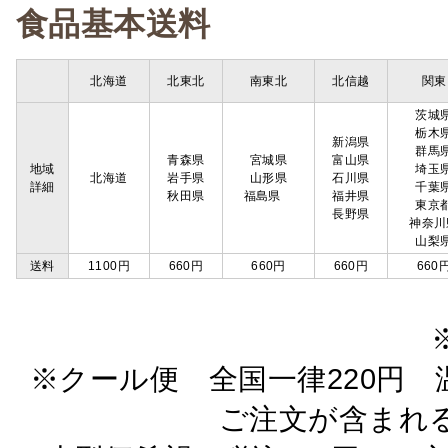
食品基本送料
北海道
北東北
南東北
北信越
関東
茨城
栃木
新潟県
群馬
青森県
宮城県
富山県
地域
埼玉
北海道
岩手県
山形県
石川県
詳細
千葉
秋田県
福島県
福井県
東京
長野県
神奈川
山梨
送料
1100円
660円
660円
660円
660
※クール便 全国一律220円 温
ご注文が含まれ