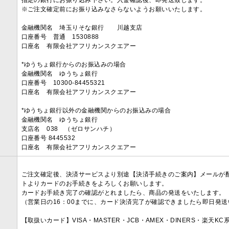
指定の銀行にお振り込み下さい。入金確認後、即発送致します。
※ご注文確定前にお振り込みなさらないようお願いいたします。
金融機関名 埼玉りそな銀行 川越支店
口座番号 普通 1530888
口座名 有限会社アフリカンスクエアー
*ゆうちょ銀行からのお振込みの場合
金融機関名 ゆうちょ銀行
口座番号 10300-84455321
口座名 有限会社アフリカンスクエアー
*ゆうちょ銀行以外の金融機関からのお振込みの場合
金融機関名 ゆうちょ銀行
支店名 038 （ゼロサンハチ）
口座番号 8445532
口座名 有限会社アフリカンスクエアー
ご注文確定後、決済サービスより別途【決済手続きのご案内】メールが
トよりカードのお手続きをよろしくお願いします。
カードお手続き完了の確認がとれましたら、商品の発送をいたします。
（営業日の16：00までに、カード決済完了が確認できましたら即日発
【取扱いカード】VISA・MASTER・JCB・AMEX・DINERS・楽天K