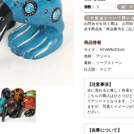
個数：
お問合せを頂く際は、お問合
必ず商品名・商品番号をご記
商品情報
サイズ： H7xW8xD3cm
色柄： アソート
素材： ソープストーン
仕入国： ケニア
【注意事項】
水に濡れると激しく色落ち
こちらの職人はひとつひと
てアソートとなります。ご
ますが、写真とイメージが
ださい。
【在庫について】