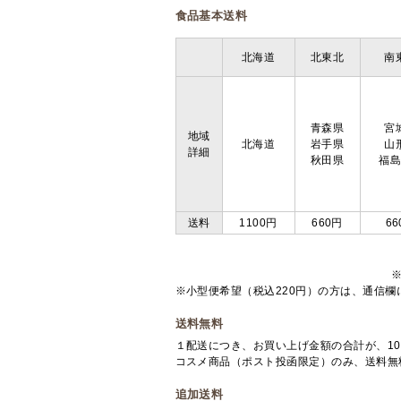
食品基本送料
北海道
北東北
南
青森県
宮
地域
北海道
岩手県
山
詳細
秋田県
福
送料
1100円
660円
66
※小型便希望（税込220円）の方は、通信
送料無料
１配送につき、お買い上げ金額の合計が、10
コスメ商品（ポスト投函限定）のみ、送料無
追加送料