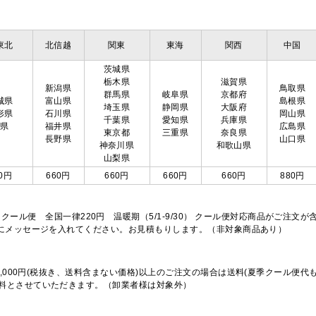
東北
北信越
関東
東海
関西
中国
茨城県
栃木県
滋賀県
新潟県
鳥取県
群馬県
岐阜県
京都府
城県
富山県
島根県
埼玉県
静岡県
大阪府
形県
石川県
岡山県
千葉県
愛知県
兵庫県
島県
福井県
広島県
東京都
三重県
奈良県
長野県
山口県
神奈川県
和歌山県
山梨県
0円
660円
660円
660円
660円
880円
※クール便 全国一律220円 温暖期（5/1-9/30） クール便対応商品がご
欄にメッセージを入れてください。お見積もりします。（非対象商品あり）
,000円(税抜き、送料含まない価格)以上のご注文の場合は送料(夏季クール便代
料とさせていただきます。（卸業者様は対象外）