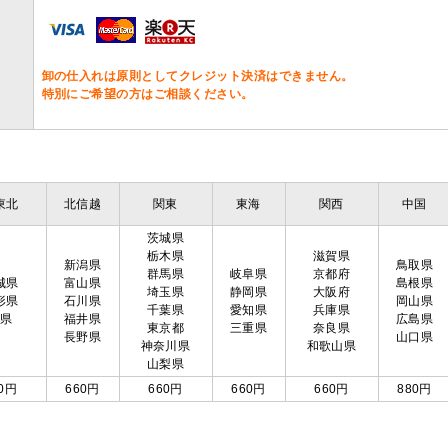
卸の仕入れは原則としてクレジット決済はできません。
特別にご希望の方はご相談ください。
東北
北信越
関東
東海
関西
中国
茨城県
栃木県
滋賀県
新潟県
鳥取県
群馬県
岐阜県
京都府
城県
富山県
島根県
埼玉県
静岡県
大阪府
形県
石川県
岡山県
千葉県
愛知県
兵庫県
島県
福井県
広島県
東京都
三重県
奈良県
長野県
山口県
神奈川県
和歌山県
山梨県
0円
660円
660円
660円
660円
880円