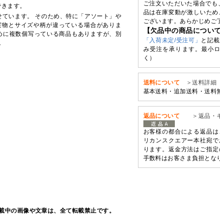
ご注文いただいた場合でも
できます。
品は在庫変動が激しいため
せています。 そのため、特に「アソート」や
ございます。あらかじめご
実物とサイズや柄が違っている場合がありま
【欠品中の商品につい
めに複数個写っている商品もありますが、別
「入荷未定/受注可」
と記載
。
み受注を承ります。最小ロ
く）
送料について
＞送料詳細
基本送料・追加送料・送料
返品について
＞返品・
お客様の都合による返品は
リカンスクエアー本社宛で
ります。返金方法はご指定
手数料はお客さま負担とな
載中の画像や文章は、全て転載禁止です。