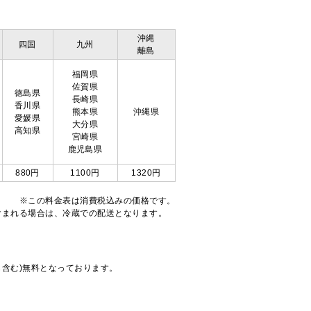
沖縄
四国
九州
離島
福岡県
佐賀県
徳島県
長崎県
香川県
熊本県
沖縄県
愛媛県
大分県
高知県
宮崎県
鹿児島県
880円
1100円
1320円
※この料金表は消費税込みの価格です。
注文が含まれる場合は、冷蔵での配送となります。
も含む)無料となっております。