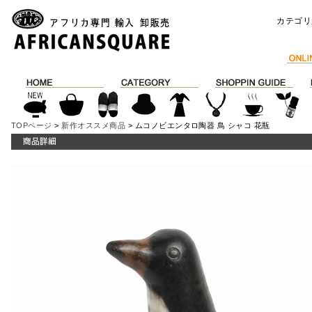
カテゴリ
TOPページ
>
新作オススメ商品
> ムコノビエンタロ陶器 鳥 シャコ 花瓶