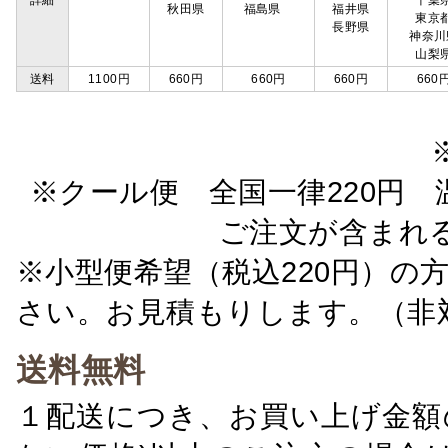
詳細
千葉
秋田県
福島県
福井県
東京
長野県
神奈川
山梨
送料
1100円
660円
660円
660円
660
※クール便 全国一律220円 温
ご注文が含まれ
※小型便希望（税込220円）の
さい。お見積もりします。（非
送料無料
１配送につき、お買い上げ金額の