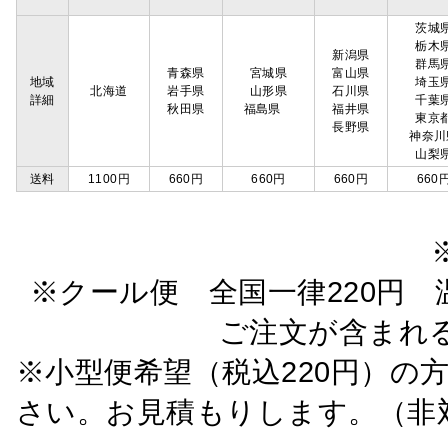
茨城
栃木
新潟県
群馬
青森県
宮城県
富山県
地域
埼玉
北海道
岩手県
山形県
石川県
詳細
千葉
秋田県
福島県
福井県
東京
長野県
神奈川
山梨
送料
1100円
660円
660円
660円
660
※クール便 全国一律220円 温
ご注文が含まれ
※小型便希望（税込220円）の
さい。お見積もりします。（非