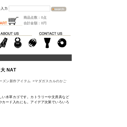
を入力
商品点数：0点
合計金額：0円
大 NAT
6シーズン新作アイテム
>マダガスカルのかご
しい水草カゴです。カトラリーや文房具など
やカード入れにも。アイデア次第でいろいろ