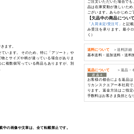
ご注文いただいた場合でも
品は在庫変動が激しいため
ございます。あらかじめご
【欠品中の商品につい
「入荷未定/受注可」
と記載
み受注を承ります。最小ロ
く）
できます。
送料について
＞送料詳細
せています。 そのため、特に「アソート」や
基本送料・追加送料・送料
実物とサイズや柄が違っている場合がありま
めに複数個写っている商品もありますが、別
。
返品について
＞返品・
お客様の都合による返品は
リカンスクエアー本社宛で
ります。返金方法はご指定
手数料はお客さま負担とな
載中の画像や文章は、全て転載禁止です。