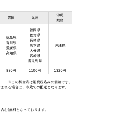
沖縄
四国
九州
離島
福岡県
佐賀県
徳島県
長崎県
香川県
熊本県
沖縄県
愛媛県
大分県
高知県
宮崎県
鹿児島県
880円
1100円
1320円
※この料金表は消費税込みの価格です。
注文が含まれる場合は、冷蔵での配送となります。
も含む)無料となっております。