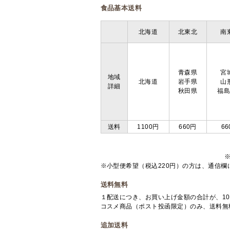
食品基本送料
北海道
北東北
南
青森県
宮
地域
北海道
岩手県
山
詳細
秋田県
福
送料
1100円
660円
66
※小型便希望（税込220円）の方は、通信
送料無料
１配送につき、お買い上げ金額の合計が、10
コスメ商品（ポスト投函限定）のみ、送料無
追加送料