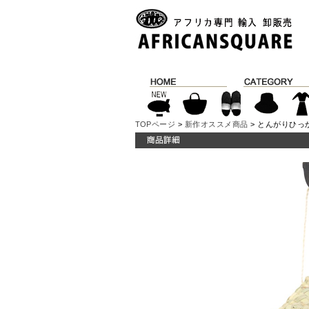
TOPページ
>
新作オススメ商品
> とんがりひっか