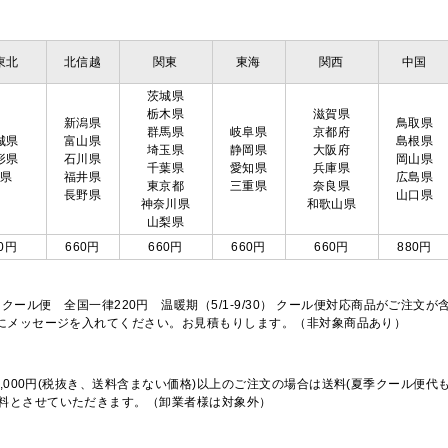
東北
北信越
関東
東海
関西
中国
茨城県
栃木県
滋賀県
新潟県
鳥取県
群馬県
岐阜県
京都府
城県
富山県
島根県
埼玉県
静岡県
大阪府
形県
石川県
岡山県
千葉県
愛知県
兵庫県
島県
福井県
広島県
東京都
三重県
奈良県
長野県
山口県
神奈川県
和歌山県
山梨県
0円
660円
660円
660円
660円
880円
※クール便 全国一律220円 温暖期（5/1-9/30） クール便対応商品がご
欄にメッセージを入れてください。お見積もりします。（非対象商品あり）
,000円(税抜き、送料含まない価格)以上のご注文の場合は送料(夏季クール便代
料とさせていただきます。（卸業者様は対象外）