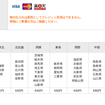
卸の仕入れは原則としてクレジット決済はできません。
特別にご希望の方はご相談ください。
東北
北信越
関東
東海
関西
中国
茨城県
栃木県
滋賀県
新潟県
鳥取県
群馬県
岐阜県
京都府
城県
富山県
島根県
埼玉県
静岡県
大阪府
形県
石川県
岡山県
千葉県
愛知県
兵庫県
島県
福井県
広島県
東京都
三重県
奈良県
長野県
山口県
神奈川県
和歌山県
山梨県
0円
660円
660円
660円
660円
880円