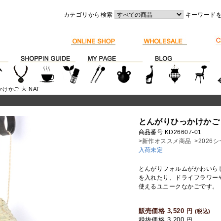
カテゴリから検索
キーワード
けかご 大 NAT
とんがりひっかけかご 
商品番号 KD26607-01
>新作オススメ商品
>202
入荷未定
とんがりフォルムがかわいら
を入れたり、ドライフラワー
使えるユニークなかごです。
販売価格 3,520
円
(税込)
税抜価格 3,200
円