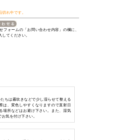
品切れ中です。
せフォームの「お問い合わせ内容」の欄に、
入してください。
かたちは霧吹きなどで少し湿らせて整える
際は、変色しやすくなりますので直射日
る場所などはお避け下さい。また、湿気
でお気を付け下さい。