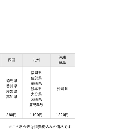
沖縄
四国
九州
離島
福岡県
佐賀県
徳島県
長崎県
香川県
熊本県
沖縄県
愛媛県
大分県
高知県
宮崎県
鹿児島県
880円
1100円
1320円
※この料金表は消費税込みの価格です。