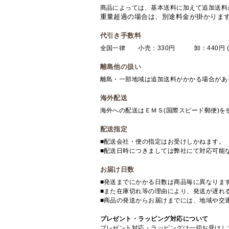
商品によっては、基本送料に加えて追加送料
重量超過の場合は、別途料金が掛かりま
代引き手数料
全国一律 小売：330円 卸：440円 (
離島他の扱い
離島・一部地域は追加送料がかかる場合があ
海外配送
海外への配送はＥＭＳ(国際スピード郵便)
配送指定
■配送会社・便の指定はお受けしかねます。
■配送日時につきましては弊社にて対応可能
お届け日数
■発送までにかかる日数は商品毎に異なりま
■また在庫切れ等の理由により、発送が遅れ
■商品の発送からお届けまでには、地域や交
プレゼント・ラッピング対応について
プレゼント対応・ラッピングは一切お受けし