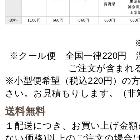
東京
長野県
神奈川
山梨
送料
1100円
660円
660円
660円
660
※クール便 全国一律220円 温
ご注文が含まれ
※小型便希望（税込220円）の
さい。お見積もりします。（非
送料無料
１配送につき、お買い上げ金額の
ない価格)以上のご注文の場合