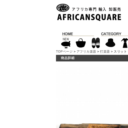
TOPページ
>
アフリカ楽器
>
打楽器
> スリット