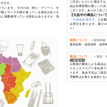
ご注文いただいた場合でも
できます。
品は在庫変動が激しいため
せています。 そのため、特に「アソート」や
ございます。あらかじめご
実物とサイズや柄が違っている場合がありま
【欠品中の商品につい
めに複数個写っている商品もありますが、別
「入荷未定/受注可」
と記載
。
み受注を承ります。最小ロ
く）
送料について
＞送料詳細
基本送料・追加送料・送料
返品について
＞返品・
お客様の都合による返品は
リカンスクエアー本社宛で
ります。返金方法はご指定
手数料はお客さま負担とな