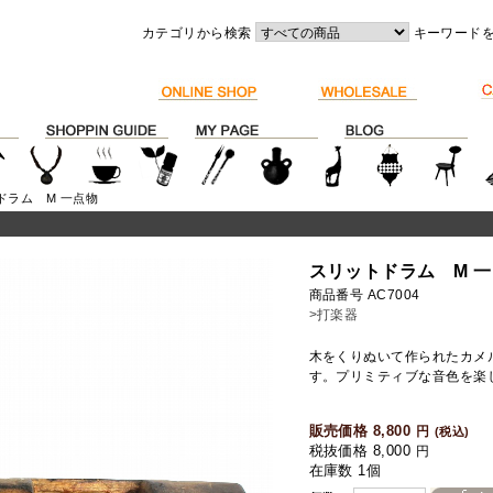
カテゴリから検索
キーワード
ドラム M 一点物
スリットドラム M 
商品番号 AC7004
>打楽器
木をくりぬいて作られたカメ
す。プリミティブな音色を楽
販売価格 8,800
円
(税込)
税抜価格 8,000
円
在庫数 1個