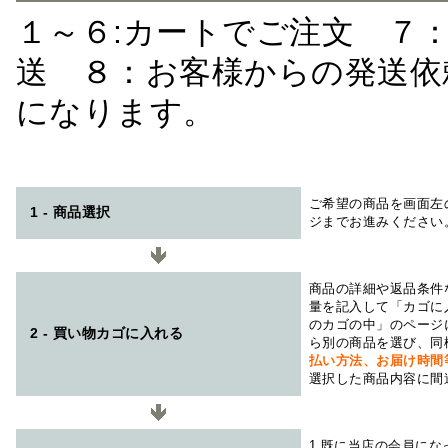
１～６:カートでご注文 ７
送 ８：お客様からの発送依
になります。
ご希望の商品を画面左
1 - 商品選択
ジまでお進みください
商品の詳細や返品条件
量を記入して「カゴに
のカゴの中」のページ
2 - 買い物カゴに入れる
ら別の商品を選び、同
払い方法、お届け時
選択した商品内容に間
1.既に当店の会員に