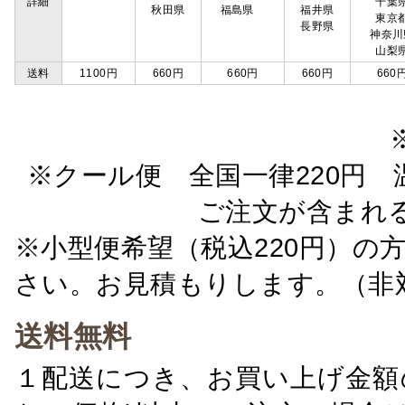
詳細
千葉
秋田県
福島県
福井県
東京
長野県
神奈川
山梨
送料
1100円
660円
660円
660円
660
※クール便 全国一律220円 温
ご注文が含まれ
※小型便希望（税込220円）の
さい。お見積もりします。（非
送料無料
１配送につき、お買い上げ金額の