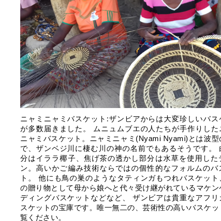
ニャミニャミバスケット:ザンビアからは大変珍しいバス
が多数届きました。 ムニュムブエの人たちが手作りした
ニャミバスケット。ニャミニャミ(Nyami Nyami)とは波
で、ザンベジ川に棲む川の神の名前でもあるそうです。 
分はイララ椰子、焦げ茶の透かし部分は水草を使用した
ン。高いかご編み技術ならではの個性的なフォルムのバ
ト。 他にも鳥の巣のようなタティンガもつれバスケット
の贈り物として母から娘へと代々受け継がれているマケン
ディングバスケットなどなど、 ザンビアは貴重なアフリ
スケットの宝庫です。唯一無二の、芸術性の高いバスケッ
覧ください。