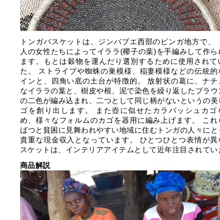
トンガバスケットは、ジンバブエ西部のビンガ地方で、 
人の女性たちによってイララ(椰子の葉)を手編みして作ら
ます。もとは穀物を運んだり選別するために使用されて
た。 ストライプや蜘蛛の巣模様、稲妻模様などの伝統的
インと、四角い底の土台が特徴的。 放射状の葛に、ナチ
なイララの葉と、樹皮や根、泥で染色を繰り返したブラウ
の二色が編み込まれ、二つとして同じ柄がないというの美
ゴを創り出します。 また壺に似せたカラバッシュカゴ
め、様々なフォルムのカゴを器用に編み上げます。 これ
ばつと貧困に見舞われやすい地域に住むトンガの人々にと
貴重な現金収入となっています。 ひとつひとつ表情が異
スケットは、インテリアアイテムとして近年注目されてい
商品解説