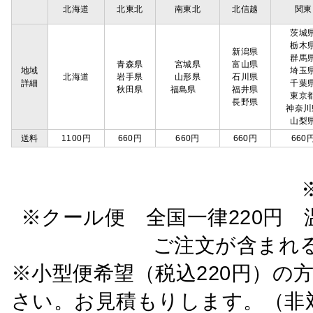
北海道
北東北
南東北
北信越
関東
茨城
栃木
新潟県
群馬
青森県
宮城県
富山県
地域
埼玉
北海道
岩手県
山形県
石川県
詳細
千葉
秋田県
福島県
福井県
東京
長野県
神奈川
山梨
送料
1100円
660円
660円
660円
660
※クール便 全国一律220円 温
ご注文が含まれ
※小型便希望（税込220円）の
さい。お見積もりします。（非