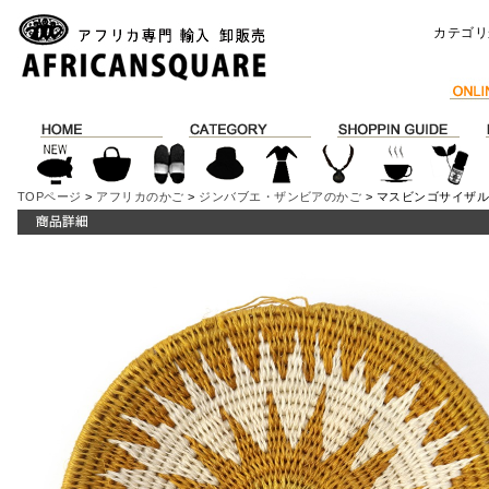
カテゴリ
TOPページ
>
アフリカのかご
>
ジンバブエ・ザンビアのかご
> マスビンゴサイザルバ