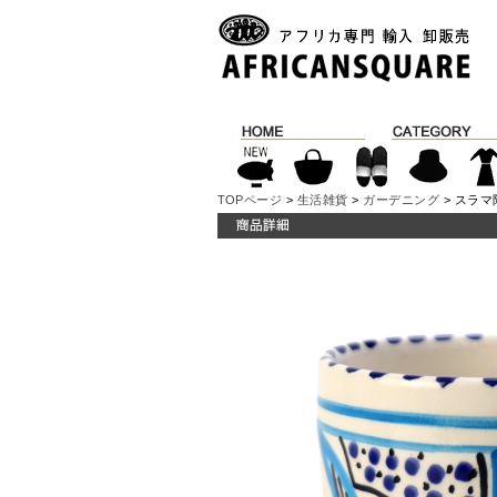
TOPページ
>
生活雑貨
>
ガーデニング
> スラマ