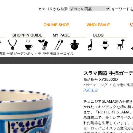
カテゴリから検索
キーワード
陶器 手描ガーデンポット 中 地中海風ターコイズ
スラマ陶器 手描ガーデ
商品番号 XY25502D
>ガーデニング
>その他の陶
入荷未定
チュニジアSLAMA製の手描
かれたエキゾチックな柄の植
ます。「POTTERY SLA
老舗陶工で、美しいアラベス
れた陶器を生産しています。
ヨーロッパとイスラム文化が