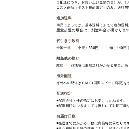
１配送につき、お買い上げ金額の合計が、10
コスメ商品（ポスト投函限定）のみ、送料無
追加送料
商品によっては、基本送料に加えて追加送料
重量超過の場合は、別途料金が掛かりま
代引き手数料
全国一律 小売：330円 卸：440円 (
離島他の扱い
離島・一部地域は追加送料がかかる場合があ
海外配送
海外への配送はＥＭＳ(国際スピード郵便)
配送指定
■配送会社・便の指定はお受けしかねます。
■配送日時につきましては弊社にて対応可能
お届け日数
■発送までにかかる日数は商品毎に異なりま
■また在庫切れ等の理由により、発送が遅れ