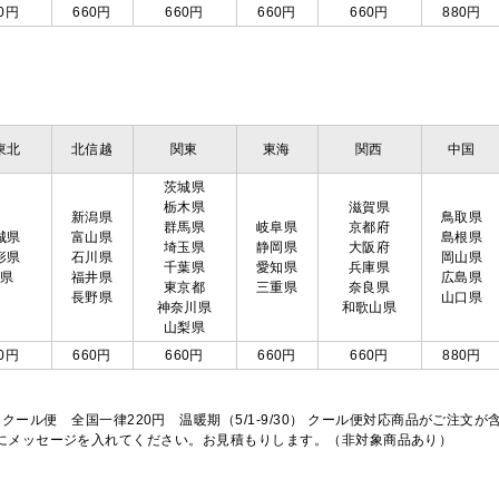
0円
660円
660円
660円
660円
880円
東北
北信越
関東
東海
関西
中国
茨城県
栃木県
滋賀県
新潟県
鳥取県
群馬県
岐阜県
京都府
城県
富山県
島根県
埼玉県
静岡県
大阪府
形県
石川県
岡山県
千葉県
愛知県
兵庫県
島県
福井県
広島県
東京都
三重県
奈良県
長野県
山口県
神奈川県
和歌山県
山梨県
0円
660円
660円
660円
660円
880円
※クール便 全国一律220円 温暖期（5/1-9/30） クール便対応商品がご
欄にメッセージを入れてください。お見積もりします。（非対象商品あり）