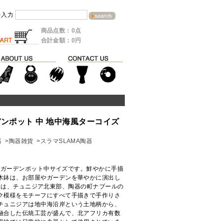
を入力
商品点数：0点
合計金額：0円
ンポット 中 地中海風ターコイズ
器
>陶器雑貨
>スラマSLAMA陶器
きガーデンポット中サイズです。鮮やかに手描
木鉢は、お部屋やガーデンを華やかに演出し
MA」は、チュニジア北東部、陶器の町ナブールの
ク模様をモチーフにすべて手描きで手作りさ
チュニジアは地中海沿岸という土地柄から、
融合した伝統工芸が盛んで、北アフリカ有数