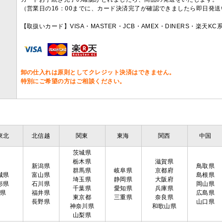
（営業日の16：00までに、カード決済完了が確認できましたら即日発
【取扱いカード】VISA・MASTER・JCB・AMEX・DINERS・楽天K
卸の仕入れは原則としてクレジット決済はできません。
特別にご希望の方はご相談ください。
東北
北信越
関東
東海
関西
中国
茨城県
栃木県
滋賀県
新潟県
鳥取県
群馬県
岐阜県
京都府
城県
富山県
島根県
埼玉県
静岡県
大阪府
形県
石川県
岡山県
千葉県
愛知県
兵庫県
島県
福井県
広島県
東京都
三重県
奈良県
長野県
山口県
神奈川県
和歌山県
山梨県