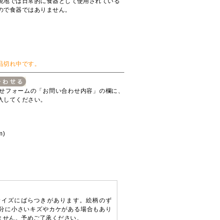
現地では日常的に食器として使用されている
ので食器ではありません。
品切れ中です。
せフォームの「お問い合わせ内容」の欄に、
入してください。
m)
サイズにばらつきがあります。絵柄のず
分に小さいキズやカケがある場合もあり
ません。予めご了承ください。