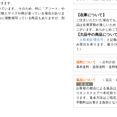
できます。
せています。 そのため、特に「アソート」や
実物とサイズや柄が違っている場合がありま
【在庫について】
めに複数個写っている商品もありますが、別
ご注文いただいた場合でも
。
品は在庫変動が激しいため
ございます。あらかじめご
【欠品中の商品につい
「入荷未定/受注可」
と記載
み受注を承ります。最小ロ
く）
送料について
＞送料詳細
基本送料・追加送料・送料
返品について
＞返品・
お客様の都合による返品は
リカンスクエアー本社宛で
ります。返金方法はご指定
手数料はお客さま負担とな