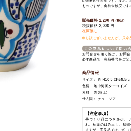
の陶器の生産地です。なお、
ものですが、食検未検疫です
販売価格 2,200
円
(税込)
税抜価格 2,000
円
在庫無し
申し訳ございませんが、只今
お問合せを頂く際は、お問合
必ず商品名・商品番号をご記
商品情報
サイズ： 約 H10.5 口径8.5(c
色柄： 地中海風ターコイズ
素材： 陶製(土)
仕入国： チュニジア
【注意事項】
手づくり品につき多少、
れ、釉薬のはみ出し、底部
ますが、不良品ではござい