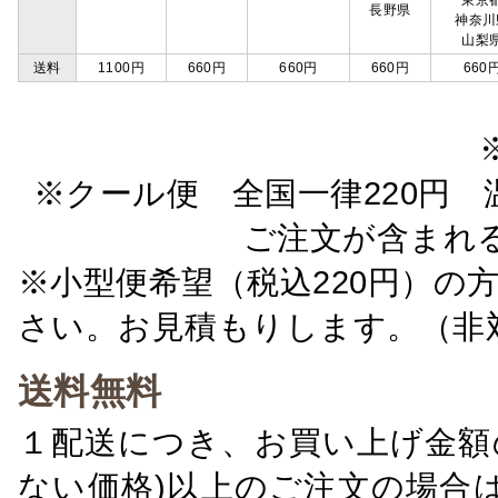
東京
長野県
神奈川
山梨
送料
1100円
660円
660円
660円
660
※クール便 全国一律220円 温
ご注文が含まれ
※小型便希望（税込220円）の
さい。お見積もりします。（非
送料無料
１配送につき、お買い上げ金額の
ない価格)以上のご注文の場合