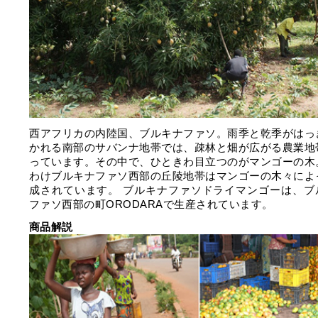
⻄アフリカの内陸国、ブルキナファソ。⾬季と乾季がはっ
かれる南部のサバンナ地帯では、疎林と畑が広がる農業地
っています。その中で、ひときわ⽬⽴つのがマンゴーの⽊
わけブルキナファソ⻄部の丘陵地帯はマンゴーの⽊々によ
成されています。 ブルキナファソドライマンゴーは、ブ
ファソ⻄部の町ORODARAで生産されています。
商品解説