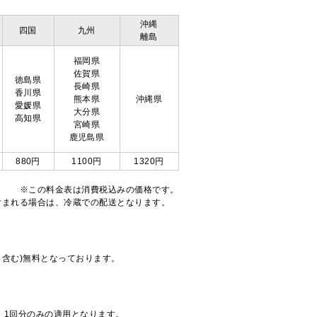
沖縄
四国
九州
離島
福岡県
佐賀県
徳島県
長崎県
香川県
熊本県
沖縄県
愛媛県
大分県
高知県
宮崎県
鹿児島県
880円
1100円
1320円
※この料金表は消費税込みの価格です。
注文が含まれる場合は、冷蔵での配送となります。
も含む)無料となっております。
、1回分のみの適用となります。