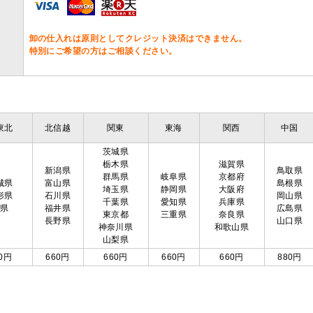
卸の仕入れは原則としてクレジット決済はできません。
特別にご希望の方はご相談ください。
東北
北信越
関東
東海
関西
中国
茨城県
栃木県
滋賀県
新潟県
鳥取県
群馬県
岐阜県
京都府
城県
富山県
島根県
埼玉県
静岡県
大阪府
形県
石川県
岡山県
千葉県
愛知県
兵庫県
島県
福井県
広島県
東京都
三重県
奈良県
長野県
山口県
神奈川県
和歌山県
山梨県
0円
660円
660円
660円
660円
880円