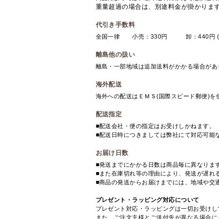
重量超過の場合は、別途料金が掛かりま
代引き手数料
全国一律 小売：330円 卸：440円 (
離島他の扱い
離島・一部地域は追加送料がかかる場合があ
海外配送
海外への配送はＥＭＳ(国際スピード郵便)
配送指定
■配送会社・便の指定はお受けしかねます。
■配送日時につきましては弊社にて対応可能
お届け日数
■発送までにかかる日数は商品毎に異なりま
■また在庫切れ等の理由により、発送が遅れ
■商品の発送からお届けまでには、地域や交
プレゼント・ラッピング対応について
プレゼント対応・ラッピングは一切お受けし
また、ご注文主様とご送付先が異なる場合に