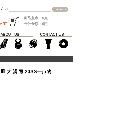
を入力
商品点数：0点
合計金額：0円
 大 渦 青 24SS一点物
ル