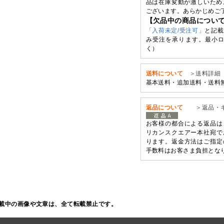
品は在庫変動が激しいため
ございます。あらかじめご
【欠品中の商品につい
「入荷未定/受注可」
と記載
み受注を承ります。最小ロ
く）
送料について
＞送料詳細
基本送料・追加送料・送料
返品について
＞返品・
お客様の都合による返品は
リカンスクエアー本社宛で
ります。返金方法はご指定
手数料はお客さま負担とな
載中の画像や文章は、全て転載禁止です。