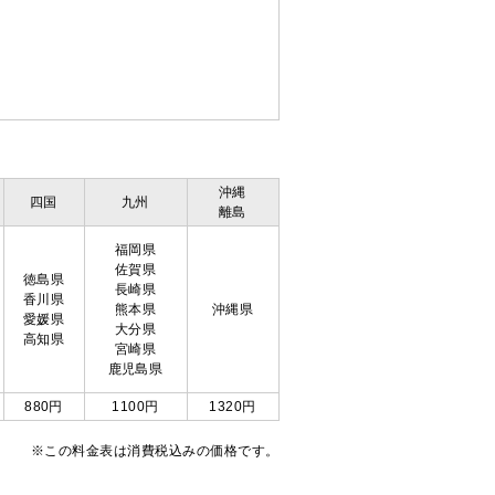
沖縄
四国
九州
離島
福岡県
佐賀県
徳島県
長崎県
香川県
熊本県
沖縄県
愛媛県
大分県
高知県
宮崎県
鹿児島県
880円
1100円
1320円
※この料金表は消費税込みの価格です。