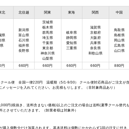
東北
北信越
関東
東海
関西
中国
茨城県
栃木県
滋賀県
新潟県
鳥取県
群馬県
岐阜県
京都府
城県
富山県
島根県
埼玉県
静岡県
大阪府
形県
石川県
岡山県
千葉県
愛知県
兵庫県
島県
福井県
広島県
東京都
三重県
奈良県
長野県
山口県
神奈川県
和歌山県
山梨県
0円
660円
660円
660円
660円
880円
※クール便 全国一律220円 温暖期（5/1-9/30） クール便対応商品がご
欄にメッセージを入れてください。お見積もりします。（非対象商品あり）
,000円(税抜き、送料含まない価格)以上のご注文の場合は送料(夏季クール便代
料とさせていただきます。（卸業者様は対象外）
が購入個数分だけ加算されます。基本送料は個数にかかわらず1回の注文に付き