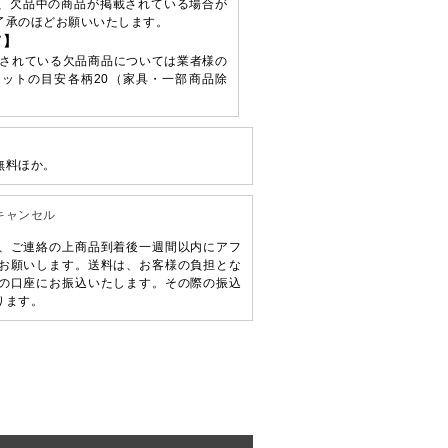
、欠品中の商品が掲載されている場合が
了承のほどお願いいたします。
て】
されている欠品商品については業者様の
ットの目安各柄20（家具・一部商品除
無料ほか。
キャンセル
、ご連絡の上商品到着後一週間以内にアフ
お願いします。送料は、お客様の負担とな
の口座にお振込いたします。その際の振込
ります。