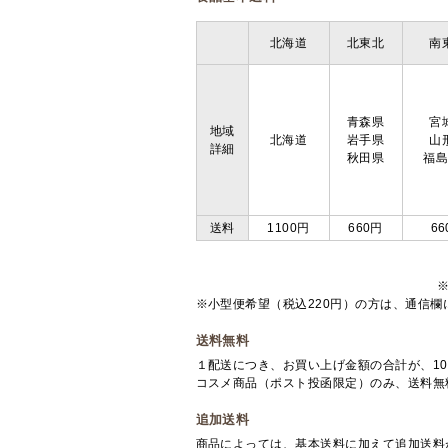
北海道
北東北
南
青森県
宮
地域
北海道
岩手県
山
詳細
秋田県
福
送料
1100円
660円
66
※小型便希望（税込220円）の方は、通信
送料無料
１配送につき、お買い上げ金額の合計が、10
コスメ商品（ポスト投函限定）のみ、送料無
追加送料
商品によっては、基本送料に加えて追加送料