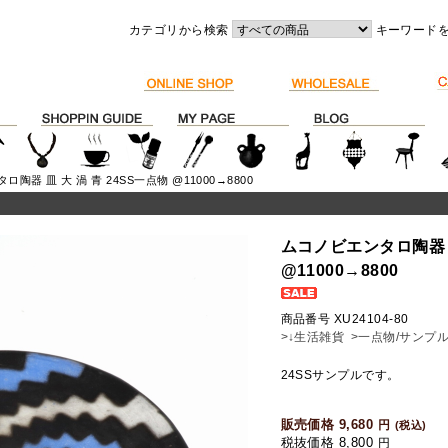
カテゴリから検索
キーワード
陶器 皿 大 渦 青 24SS一点物 @11000→8800
ムコノビエンタロ陶器 皿
@11000→8800
商品番号 XU24104-80
>↓生活雑貨
>一点物/サンプ
24SSサンプルです。
販売価格 9,680
円
(税込)
税抜価格 8,800
円