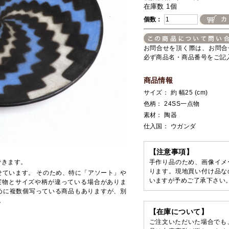
在庫数 1個
個数：
お問合せを頂く際は、お問合
必ず商品名・商品番号をご記
商品情報
サイズ： 約 幅25 (cm)
色柄： 24SS一点物
素材： 陶器
仕入国： ウガンダ
【注意事項】
できます。
手作り品のため、画像イメ
ります。現地買い付け品な
せています。 そのため、特に「アソート」や
いますが予めご了承下さい
実物とサイズや柄が違っている場合がありま
めに複数個写っている商品もありますが、別
。
【在庫について】
ご注文いただいた場合でも