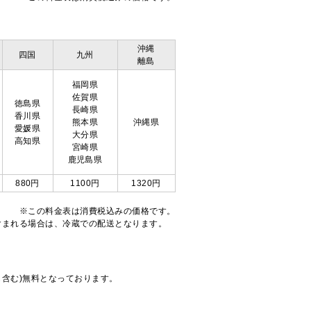
沖縄
四国
九州
離島
福岡県
佐賀県
徳島県
長崎県
香川県
熊本県
沖縄県
愛媛県
大分県
高知県
宮崎県
鹿児島県
880円
1100円
1320円
※この料金表は消費税込みの価格です。
注文が含まれる場合は、冷蔵での配送となります。
も含む)無料となっております。