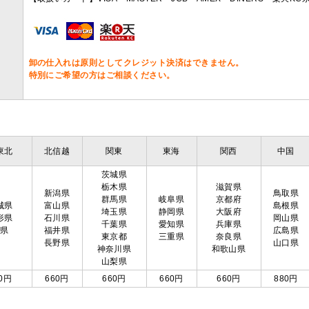
卸の仕入れは原則としてクレジット決済はできません。
特別にご希望の方はご相談ください。
東北
北信越
関東
東海
関西
中国
茨城県
栃木県
滋賀県
新潟県
鳥取県
群馬県
岐阜県
京都府
城県
富山県
島根県
埼玉県
静岡県
大阪府
形県
石川県
岡山県
千葉県
愛知県
兵庫県
島県
福井県
広島県
東京都
三重県
奈良県
長野県
山口県
神奈川県
和歌山県
山梨県
0円
660円
660円
660円
660円
880円