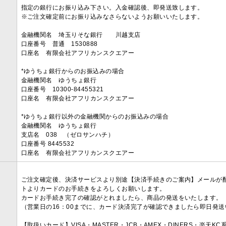
指定の銀行にお振り込み下さい。入金確認後、即発送致します。
※ご注文確定前にお振り込みなさらないようお願いいたします。
金融機関名 埼玉りそな銀行 川越支店
口座番号 普通 1530888
口座名 有限会社アフリカンスクエアー
*ゆうちょ銀行からのお振込みの場合
金融機関名 ゆうちょ銀行
口座番号 10300-84455321
口座名 有限会社アフリカンスクエアー
*ゆうちょ銀行以外の金融機関からのお振込みの場合
金融機関名 ゆうちょ銀行
支店名 038 （ゼロサンハチ）
口座番号 8445532
口座名 有限会社アフリカンスクエアー
ご注文確定後、決済サービスより別途【決済手続きのご案内】メールが
トよりカードのお手続きをよろしくお願いします。
カードお手続き完了の確認がとれましたら、商品の発送をいたします。
（営業日の16：00までに、カード決済完了が確認できましたら即日発
【取扱いカード】VISA・MASTER・JCB・AMEX・DINERS・楽天K