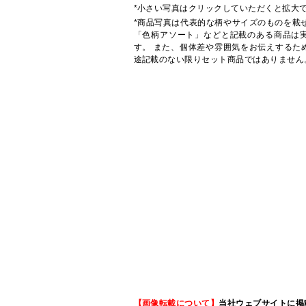
*小さい写真はクリックしていただくと拡大
*商品写真は代表的な柄やサイズのものを載
「色柄アソート」などと記載のある商品は
す。 また、個体差や雰囲気をお伝えするた
途記載のない限りセット商品ではありません
【画像転載について】
当社ウェブサイトに掲