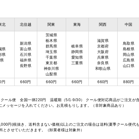
東北
北信越
関東
東海
関西
中国
茨城県
栃木県
滋賀県
新潟県
鳥取県
群馬県
岐阜県
京都府
城県
富山県
島根県
埼玉県
静岡県
大阪府
形県
石川県
岡山県
千葉県
愛知県
兵庫県
島県
福井県
広島県
東京都
三重県
奈良県
長野県
山口県
神奈川県
和歌山県
山梨県
0円
660円
660円
660円
660円
880円
※クール便 全国一律220円 温暖期（5/1-9/30） クール便対応商品がご
欄にメッセージを入れてください。お見積もりします。（非対象商品あり）
,000円(税抜き、送料含まない価格)以上のご注文の場合は送料(夏季クール便代
料とさせていただきます。（卸業者様は対象外）