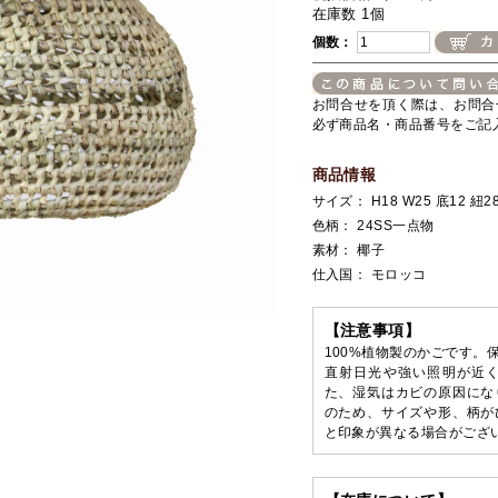
在庫数 1個
個数：
お問合せを頂く際は、お問合
必ず商品名・商品番号をご記
商品情報
サイズ： H18 W25 底12 紐
色柄： 24SS一点物
素材： 椰子
仕入国： モロッコ
【注意事項】
100%植物製のかごです。
直射日光や強い照明が近
た、湿気はカビの原因にな
のため、サイズや形、柄が
と印象が異なる場合がござ