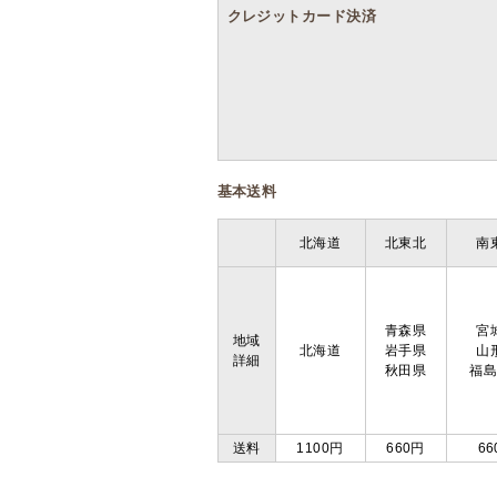
クレジットカード決済
基本送料
北海道
北東北
南
青森県
宮
地域
北海道
岩手県
山
詳細
秋田県
福
送料
1100円
660円
66