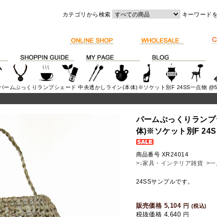
カテゴリから検索
キーワード
 パームぷっくりランプシェード 中央透かしライン(本体)※ソケット別F 24SS一点物 @58
パームぷっくりランプ
体)※ソケット別F 24S
商品番号 XR24014
>↓家具・インテリア雑貨
>一
24SSサンプルです。
販売価格 5,104
円
(税込)
税抜価格 4,640
円