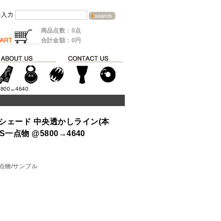
を入力
商品点数：0点
合計金額：0円
00→4640
シェード 中央透かしライン(本
S一点物 @5800→4640
点物/サンプル