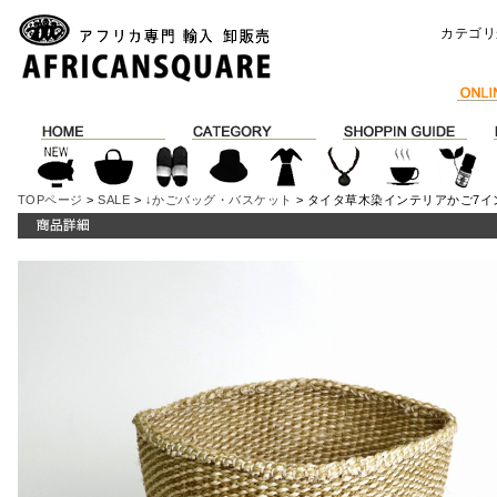
カテゴリ
TOPページ
>
SALE
>
↓かごバッグ・バスケット
> タイタ草木染インテリアかご7インチ