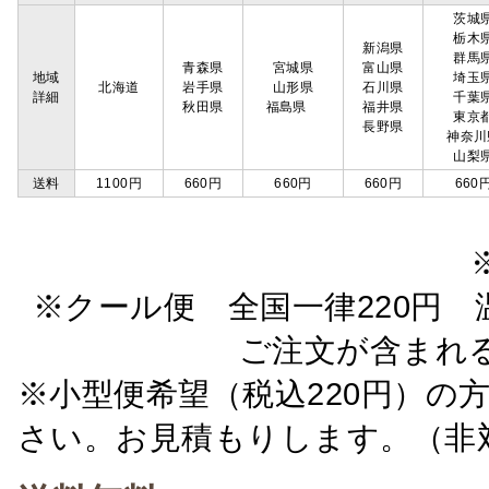
茨城
栃木
新潟県
群馬
青森県
宮城県
富山県
地域
埼玉
北海道
岩手県
山形県
石川県
詳細
千葉
秋田県
福島県
福井県
東京
長野県
神奈川
山梨
送料
1100円
660円
660円
660円
660
※クール便 全国一律220円 温
ご注文が含まれ
※小型便希望（税込220円）の
さい。お見積もりします。（非