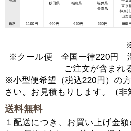
詳細
千葉
秋田県
福島県
福井県
東京
長野県
神奈川
山梨
送料
1100円
660円
660円
660円
660
※クール便 全国一律220円 温
ご注文が含まれ
※小型便希望（税込220円）の
さい。お見積もりします。（非
送料無料
１配送につき、お買い上げ金額の