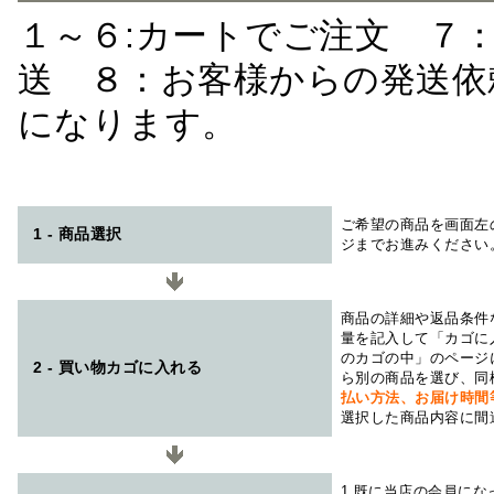
１～６:カートでご注文 ７
送 ８：お客様からの発送依
になります。
ご希望の商品を画面左
1 - 商品選択
ジまでお進みください
商品の詳細や返品条件
量を記入して「カゴに
のカゴの中」のページ
2 - 買い物カゴに入れる
ら別の商品を選び、同
払い方法、お届け時
選択した商品内容に間
1.既に当店の会員に