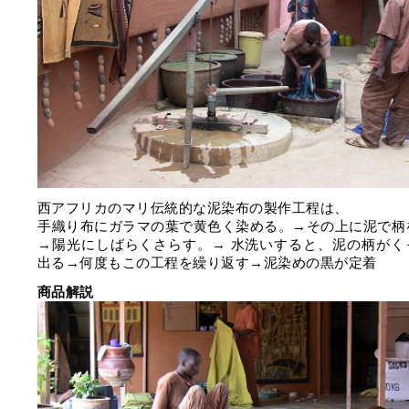
西アフリカのマリ伝統的な泥染布の製作工程は、
手織り布にガラマの葉で黄色く染める。→その上に泥で柄
→陽光にしばらくさらす。→ 水洗いすると、泥の柄がく
出る→何度もこの工程を繰り返す→泥染めの黒が定着
商品解説