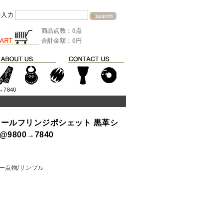
を入力
商品点数：0点
合計金額：0円
7840
ニールフリンジポシェット 黒革シ
9800→7840
>一点物/サンプル