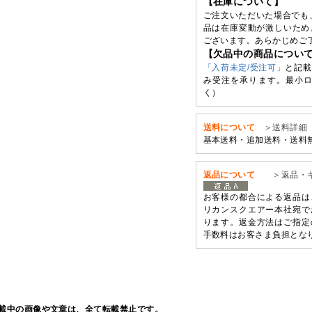
【在庫について】
ご注文いただいた場合でも
品は在庫変動が激しいため
ございます。あらかじめご
【欠品中の商品につい
「入荷未定/受注可」
と記載
み受注を承ります。最小ロ
く）
送料について
＞送料詳細
基本送料・追加送料・送料
返品について
＞返品・
お客様の都合による返品は
リカンスクエアー本社宛で
ります。返金方法はご指定
手数料はお客さま負担とな
載中の画像や文章は、全て転載禁止です。