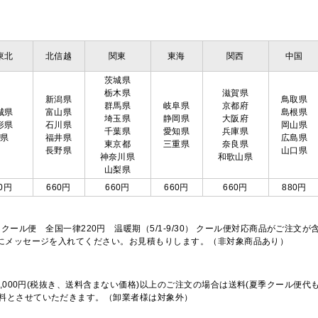
東北
北信越
関東
東海
関西
中国
茨城県
栃木県
滋賀県
新潟県
鳥取県
群馬県
岐阜県
京都府
城県
富山県
島根県
埼玉県
静岡県
大阪府
形県
石川県
岡山県
千葉県
愛知県
兵庫県
島県
福井県
広島県
東京都
三重県
奈良県
長野県
山口県
神奈川県
和歌山県
山梨県
0円
660円
660円
660円
660円
880円
※クール便 全国一律220円 温暖期（5/1-9/30） クール便対応商品がご
欄にメッセージを入れてください。お見積もりします。（非対象商品あり）
,000円(税抜き、送料含まない価格)以上のご注文の場合は送料(夏季クール便代
料とさせていただきます。（卸業者様は対象外）