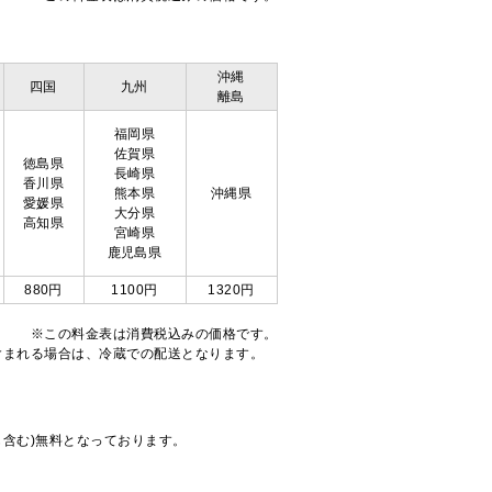
沖縄
四国
九州
離島
福岡県
佐賀県
徳島県
長崎県
香川県
熊本県
沖縄県
愛媛県
大分県
高知県
宮崎県
鹿児島県
880円
1100円
1320円
※この料金表は消費税込みの価格です。
注文が含まれる場合は、冷蔵での配送となります。
も含む)無料となっております。