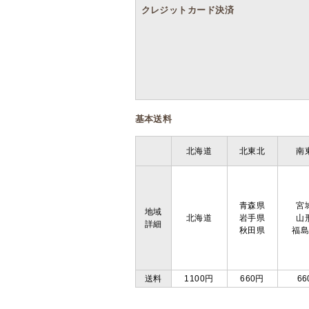
クレジットカード決済
基本送料
北海道
北東北
南
青森県
宮
地域
北海道
岩手県
山
詳細
秋田県
福
送料
1100円
660円
66