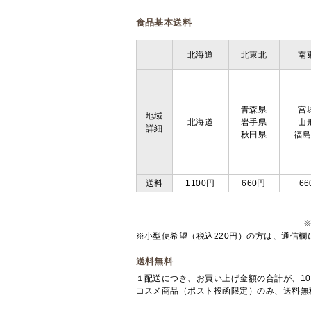
食品基本送料
北海道
北東北
南
青森県
宮
地域
北海道
岩手県
山
詳細
秋田県
福
送料
1100円
660円
66
※小型便希望（税込220円）の方は、通信
送料無料
１配送につき、お買い上げ金額の合計が、10
コスメ商品（ポスト投函限定）のみ、送料無