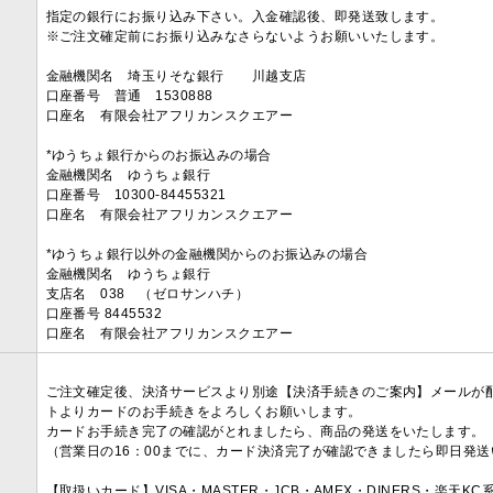
指定の銀行にお振り込み下さい。入金確認後、即発送致します。
※ご注文確定前にお振り込みなさらないようお願いいたします。
金融機関名 埼玉りそな銀行 川越支店
口座番号 普通 1530888
口座名 有限会社アフリカンスクエアー
*ゆうちょ銀行からのお振込みの場合
金融機関名 ゆうちょ銀行
口座番号 10300-84455321
口座名 有限会社アフリカンスクエアー
*ゆうちょ銀行以外の金融機関からのお振込みの場合
金融機関名 ゆうちょ銀行
支店名 038 （ゼロサンハチ）
口座番号 8445532
口座名 有限会社アフリカンスクエアー
ご注文確定後、決済サービスより別途【決済手続きのご案内】メールが
トよりカードのお手続きをよろしくお願いします。
カードお手続き完了の確認がとれましたら、商品の発送をいたします。
（営業日の16：00までに、カード決済完了が確認できましたら即日発
【取扱いカード】VISA・MASTER・JCB・AMEX・DINERS・楽天K