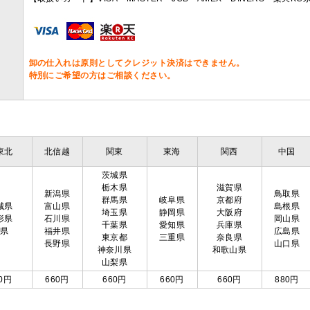
卸の仕入れは原則としてクレジット決済はできません。
特別にご希望の方はご相談ください。
東北
北信越
関東
東海
関西
中国
茨城県
栃木県
滋賀県
新潟県
鳥取県
群馬県
岐阜県
京都府
城県
富山県
島根県
埼玉県
静岡県
大阪府
形県
石川県
岡山県
千葉県
愛知県
兵庫県
島県
福井県
広島県
東京都
三重県
奈良県
長野県
山口県
神奈川県
和歌山県
山梨県
0円
660円
660円
660円
660円
880円