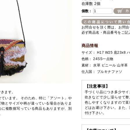
在庫数 2個
個数：
お問合せを頂く際は、お問合
必ず商品名・商品番号をご記
商品情報
サイズ： H17 W25 底23x8 
色柄： 24SS一点物
素材： 水草 ビニール 山羊革
仕入国： ブルキナファソ
【注意事項】
できます。
手づくり品につき多少サイ
吹きなどで少し湿らせて整
せています。 そのため、特に「アソート」や
色しやすくなりますので直
実物とサイズや柄が違っている場合がありま
どはお避け下さい。また、
めに複数個写っている商品もありますが、別
付け下さい。
。