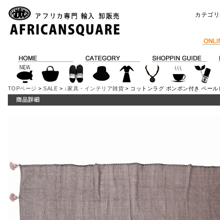
カテゴリ
TOPページ
>
SALE
>
↓家具・インテリア雑貨
> コットンラグ ポンポン付き ペールピン