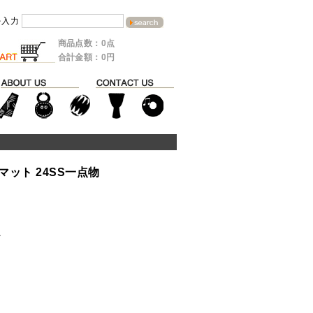
を入力
商品点数：0点
合計金額：0円
ット 24SS一点物
ル