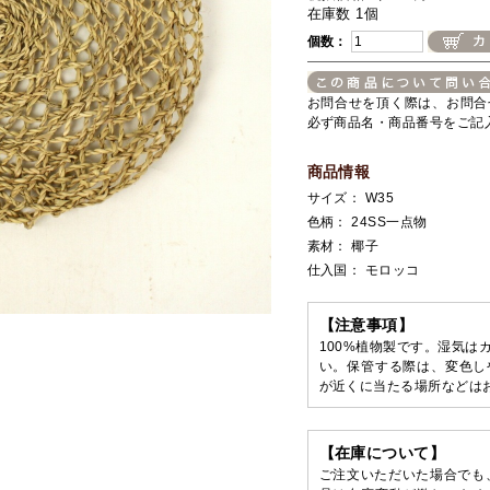
在庫数 1個
個数：
お問合せを頂く際は、お問合
必ず商品名・商品番号をご記
商品情報
サイズ： W35
色柄： 24SS一点物
素材： 椰子
仕入国： モロッコ
【注意事項】
100%植物製です。湿気は
い。保管する際は、変色し
が近くに当たる場所などは
【在庫について】
ご注文いただいた場合でも