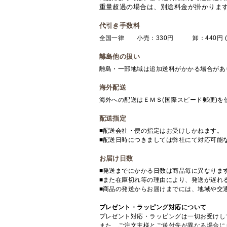
重量超過の場合は、別途料金が掛かりま
代引き手数料
全国一律 小売：330円 卸：440円 (
離島他の扱い
離島・一部地域は追加送料がかかる場合があ
海外配送
海外への配送はＥＭＳ(国際スピード郵便)
配送指定
■配送会社・便の指定はお受けしかねます。
■配送日時につきましては弊社にて対応可能
お届け日数
■発送までにかかる日数は商品毎に異なりま
■また在庫切れ等の理由により、発送が遅れ
■商品の発送からお届けまでには、地域や交
プレゼント・ラッピング対応について
プレゼント対応・ラッピングは一切お受けし
また、ご注文主様とご送付先が異なる場合に