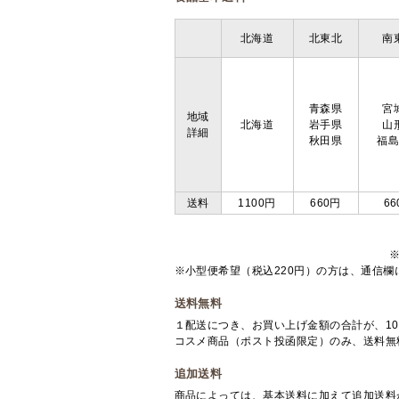
北海道
北東北
南
青森県
宮
地域
北海道
岩手県
山
詳細
秋田県
福
送料
1100円
660円
66
※小型便希望（税込220円）の方は、通信
送料無料
１配送につき、お買い上げ金額の合計が、10
コスメ商品（ポスト投函限定）のみ、送料無
追加送料
商品によっては、基本送料に加えて追加送料