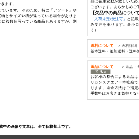
品は在庫変動が激しいため
できます。
ございます。あらかじめご
せています。 そのため、特に「アソート」や
【欠品中の商品につい
実物とサイズや柄が違っている場合がありま
「入荷未定/受注可」
と記載
めに複数個写っている商品もありますが、別
み受注を承ります。最小ロ
。
く）
送料について
＞送料詳細
基本送料・追加送料・送料
返品について
＞返品・
お客様の都合による返品は
リカンスクエアー本社宛で
ります。返金方法はご指定
手数料はお客さま負担とな
載中の画像や文章は、全て転載禁止です。