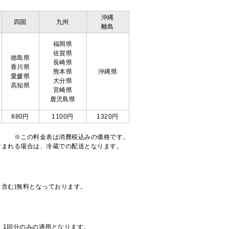
沖縄
四国
九州
離島
福岡県
佐賀県
徳島県
長崎県
香川県
熊本県
沖縄県
愛媛県
大分県
高知県
宮崎県
鹿児島県
880円
1100円
1320円
※この料金表は消費税込みの価格です。
注文が含まれる場合は、冷蔵での配送となります。
も含む)無料となっております。
、1回分のみの適用となります。