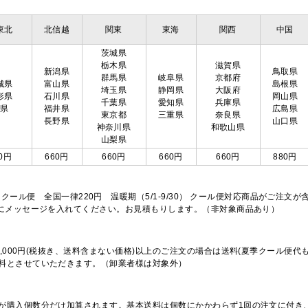
東北
北信越
関東
東海
関西
中国
茨城県
栃木県
滋賀県
新潟県
鳥取県
群馬県
岐阜県
京都府
城県
富山県
島根県
埼玉県
静岡県
大阪府
形県
石川県
岡山県
千葉県
愛知県
兵庫県
島県
福井県
広島県
東京都
三重県
奈良県
長野県
山口県
神奈川県
和歌山県
山梨県
0円
660円
660円
660円
660円
880円
※クール便 全国一律220円 温暖期（5/1-9/30） クール便対応商品がご
欄にメッセージを入れてください。お見積もりします。（非対象商品あり）
,000円(税抜き、送料含まない価格)以上のご注文の場合は送料(夏季クール便代
料とさせていただきます。（卸業者様は対象外）
が購入個数分だけ加算されます。基本送料は個数にかかわらず1回の注文に付き