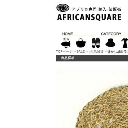
TOPページ
>
SALE
>
↓生活雑貨
> 透かし編みラン