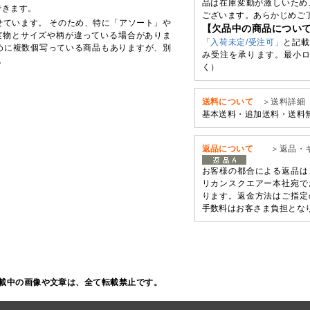
品は在庫変動が激しいため
できます。
ございます。あらかじめご
せています。 そのため、特に「アソート」や
【欠品中の商品につい
実物とサイズや柄が違っている場合がありま
「入荷未定/受注可」
と記載
めに複数個写っている商品もありますが、別
み受注を承ります。最小ロ
。
く）
送料について
＞送料詳細
基本送料・追加送料・送料
返品について
＞返品・
お客様の都合による返品は
リカンスクエアー本社宛で
ります。返金方法はご指定
手数料はお客さま負担とな
載中の画像や文章は、全て転載禁止です。