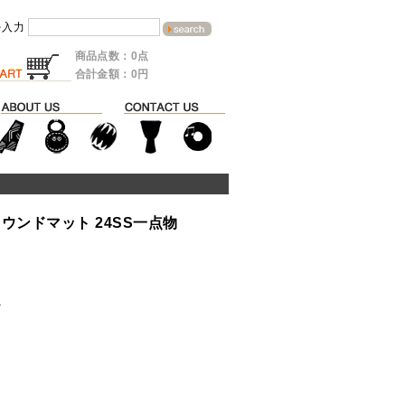
を入力
商品点数：0点
合計金額：0円
ウンドマット 24SS一点物
ル