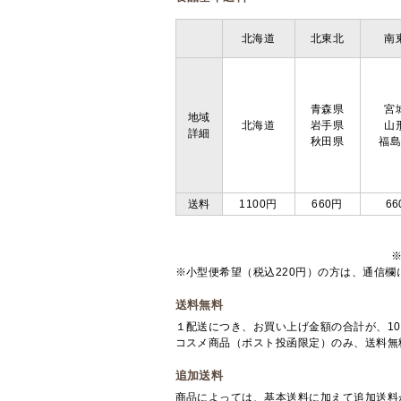
北海道
北東北
南
青森県
宮
地域
北海道
岩手県
山
詳細
秋田県
福
送料
1100円
660円
66
※小型便希望（税込220円）の方は、通信
送料無料
１配送につき、お買い上げ金額の合計が、10
コスメ商品（ポスト投函限定）のみ、送料無
追加送料
商品によっては、基本送料に加えて追加送料