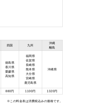
沖縄
四国
九州
離島
福岡県
佐賀県
徳島県
長崎県
香川県
熊本県
沖縄県
愛媛県
大分県
高知県
宮崎県
鹿児島県
880円
1100円
1320円
※この料金表は消費税込みの価格です。