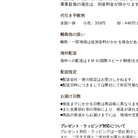
重量超過の場合は、別途料金が掛かりま
代引き手数料
全国一律 小売：330円 卸：440円 (
離島他の扱い
離島・一部地域は追加送料がかかる場合があ
海外配送
海外への配送はＥＭＳ(国際スピード郵便)
配送指定
■配送会社・便の指定はお受けしかねます。
■配送日時につきましては弊社にて対応可能
お届け日数
■発送までにかかる日数は商品毎に異なりま
■また在庫切れ等の理由により、発送が遅れ
■商品の発送からお届けまでには、地域や交
プレゼント・ラッピング対応について
プレゼント対応・ラッピングは一切お受けし
また、ご注文主様とご送付先が異なる場合に