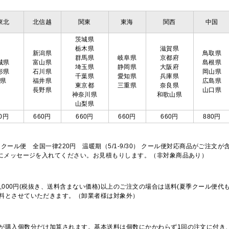
東北
北信越
関東
東海
関西
中国
茨城県
栃木県
滋賀県
新潟県
鳥取県
群馬県
岐阜県
京都府
城県
富山県
島根県
埼玉県
静岡県
大阪府
形県
石川県
岡山県
千葉県
愛知県
兵庫県
島県
福井県
広島県
東京都
三重県
奈良県
長野県
山口県
神奈川県
和歌山県
山梨県
0円
660円
660円
660円
660円
880円
※クール便 全国一律220円 温暖期（5/1-9/30） クール便対応商品がご
欄にメッセージを入れてください。お見積もりします。（非対象商品あり）
,000円(税抜き、送料含まない価格)以上のご注文の場合は送料(夏季クール便代
料とさせていただきます。（卸業者様は対象外）
が購入個数分だけ加算されます。基本送料は個数にかかわらず1回の注文に付き