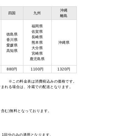
沖縄
四国
九州
離島
福岡県
佐賀県
徳島県
長崎県
香川県
熊本県
沖縄県
愛媛県
大分県
高知県
宮崎県
鹿児島県
880円
1100円
1320円
※この料金表は消費税込みの価格です。
注文が含まれる場合は、冷蔵での配送となります。
も含む)無料となっております。
、1回分のみの適用となります。