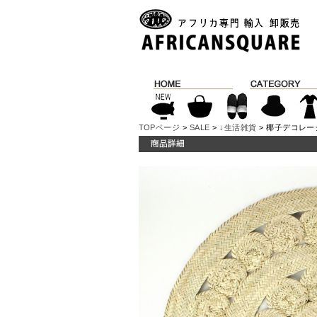
TOPページ
>
SALE
>
↓生活雑貨
> 椰子デコレーシ