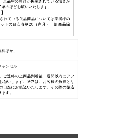
、欠品中の商品が掲載されている場合が
了承のほどお願いいたします。
て】
されている欠品商品については業者様の
ットの目安各柄20（家具・一部商品除
無料ほか。
キャンセル
、ご連絡の上商品到着後一週間以内にアフ
お願いします。送料は、お客様の負担とな
の口座にお振込いたします。その際の振込
ります。