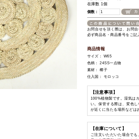
在庫数 1個
個数：
お問合せを頂く際は、お問合
必ず商品名・商品番号をご記
商品情報
サイズ： W65
色柄： 24SS一点物
素材： 椰子
仕入国： モロッコ
【注意事項】
100%植物製です。湿気は
い。保管する際は、変色し
が近くに当たる場所などは
【在庫について】
ご注文いただいた場合でも