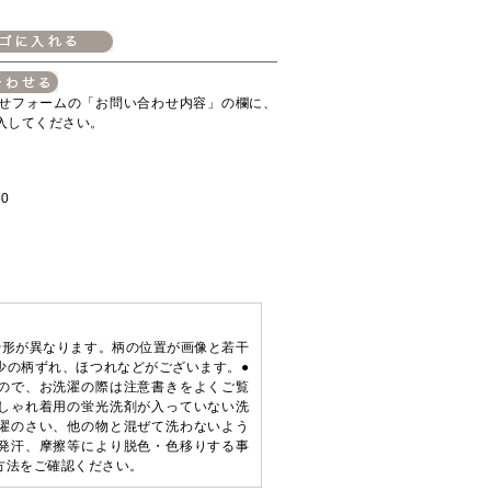
せフォームの「お問い合わせ内容」の欄に、
入してください。
0
や形が異なります。柄の位置が画像と若干
少の柄ずれ、ほつれなどがございます。●
ので、お洗濯の際は注意書きをよくご覧
しゃれ着用の蛍光洗剤が入っていない洗
濯のさい、他の物と混ぜて洗わないよう
発汗、摩擦等により脱色・色移りする事
方法をご確認ください。