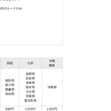
C系列のカードのみ
沖縄
四国
九州
離島
福岡県
佐賀県
徳島県
長崎県
香川県
熊本県
沖縄県
愛媛県
大分県
高知県
宮崎県
鹿児島県
880円
1100円
1320円