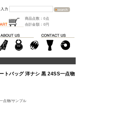
を入力
商品点数：0点
合計金額：0円
トバッグ 洋ナシ 黒 24SS一点物
>一点物/サンプル