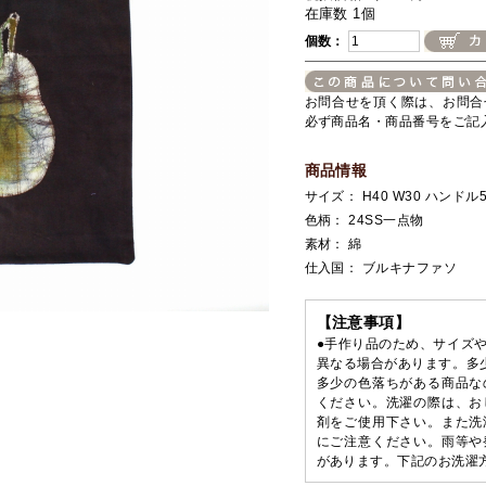
在庫数 1個
個数：
お問合せを頂く際は、お問合
必ず商品名・商品番号をご記
商品情報
サイズ： H40 W30 ハンドル5
色柄： 24SS一点物
素材： 綿
仕入国： ブルキナファソ
【注意事項】
●手作り品のため、サイズ
異なる場合があります。多
多少の色落ちがある商品な
ください。洗濯の際は、お
剤をご使用下さい。また洗
にご注意ください。雨等や
があります。下記のお洗濯