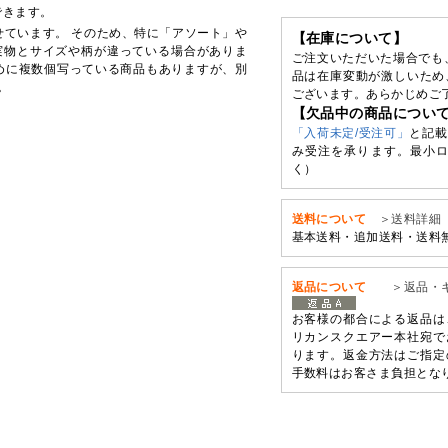
できます。
せています。 そのため、特に「アソート」や
【在庫について】
実物とサイズや柄が違っている場合がありま
ご注文いただいた場合でも
めに複数個写っている商品もありますが、別
品は在庫変動が激しいため
。
ございます。あらかじめご
【欠品中の商品につい
「入荷未定/受注可」
と記載
み受注を承ります。最小ロ
く）
送料について
＞送料詳細
基本送料・追加送料・送料
返品について
＞返品・
お客様の都合による返品は
リカンスクエアー本社宛で
ります。返金方法はご指定
手数料はお客さま負担とな