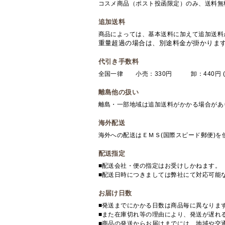
コスメ商品（ポスト投函限定）のみ、送料無
追加送料
商品によっては、基本送料に加えて追加送料
重量超過の場合は、別途料金が掛かりま
代引き手数料
全国一律 小売：330円 卸：440円 (
離島他の扱い
離島・一部地域は追加送料がかかる場合があ
海外配送
海外への配送はＥＭＳ(国際スピード郵便)
配送指定
■配送会社・便の指定はお受けしかねます。
■配送日時につきましては弊社にて対応可能
お届け日数
■発送までにかかる日数は商品毎に異なりま
■また在庫切れ等の理由により、発送が遅れ
■商品の発送からお届けまでには、地域や交