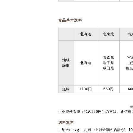
食品基本送料
北海道
北東北
南
青森県
宮
地域
北海道
岩手県
山
詳細
秋田県
福
送料
1100円
660円
66
※小型便希望（税込220円）の方は、通信
送料無料
１配送につき、お買い上げ金額の合計が、10