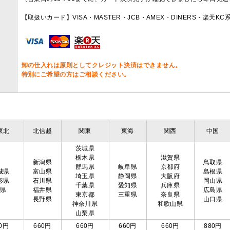
【取扱いカード】VISA・MASTER・JCB・AMEX・DINERS・楽天K
卸の仕入れは原則としてクレジット決済はできません。
特別にご希望の方はご相談ください。
東北
北信越
関東
東海
関西
中国
茨城県
栃木県
滋賀県
新潟県
鳥取県
群馬県
岐阜県
京都府
城県
富山県
島根県
埼玉県
静岡県
大阪府
形県
石川県
岡山県
千葉県
愛知県
兵庫県
島県
福井県
広島県
東京都
三重県
奈良県
長野県
山口県
神奈川県
和歌山県
山梨県
0円
660円
660円
660円
660円
880円