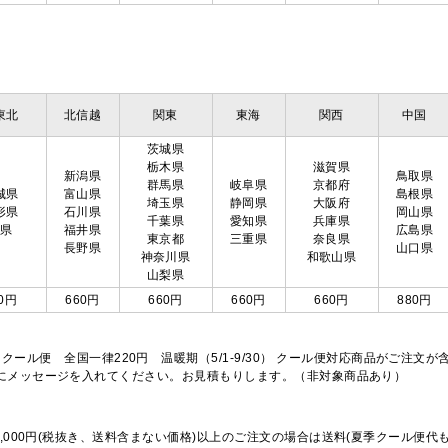
東北
北信越
関東
東海
関西
中国
茨城県
栃木県
滋賀県
新潟県
鳥取県
群馬県
岐阜県
京都府
城県
富山県
島根県
埼玉県
静岡県
大阪府
形県
石川県
岡山県
千葉県
愛知県
兵庫県
島県
福井県
広島県
東京都
三重県
奈良県
長野県
山口県
神奈川県
和歌山県
山梨県
0円
660円
660円
660円
660円
880円
※クール便 全国一律220円 温暖期（5/1-9/30） クール便対応商品がご
欄にメッセージを入れてください。お見積もりします。（非対象商品あり）
,000円(税抜き、送料含まない価格)以上のご注文の場合は送料(夏季クール便代