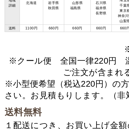
地域
埼玉
北海道
岩手県
山形県
石川県
詳細
千葉
秋田県
福島県
福井県
東京
長野県
神奈川
山梨
送料
1100円
660円
660円
660円
660
※クール便 全国一律220円 温
ご注文が含まれ
※小型便希望（税込220円）の
さい。お見積もりします。（非
送料無料
１配送につき、お買い上げ金額の