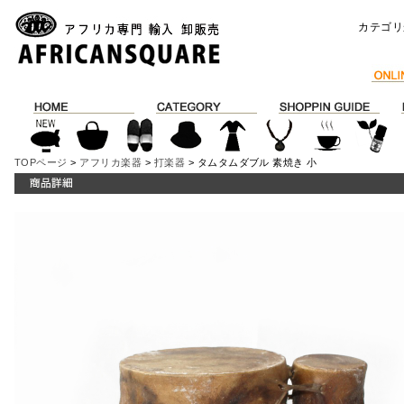
カテゴリ
TOPページ
>
アフリカ楽器
>
打楽器
> タムタムダブル 素焼き 小