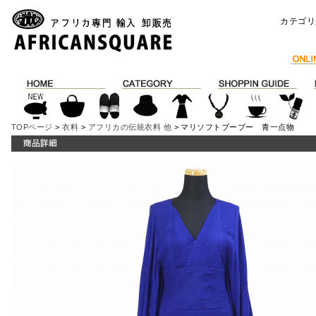
カテゴリ
TOPページ
>
衣料
>
アフリカの伝統衣料 他
> マリソフトブーブー 青一点物