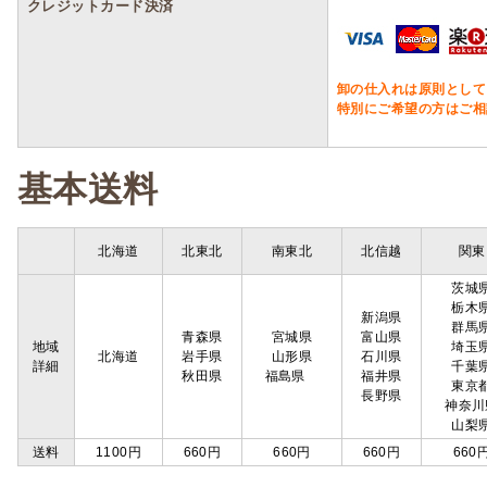
クレジットカード決済
卸の仕入れは原則として
特別にご希望の方はご相
基本送料
北海道
北東北
南東北
北信越
関東
茨城
栃木
新潟県
群馬
青森県
宮城県
富山県
地域
埼玉
北海道
岩手県
山形県
石川県
詳細
千葉
秋田県
福島県
福井県
東京
長野県
神奈川
山梨
送料
1100円
660円
660円
660円
660