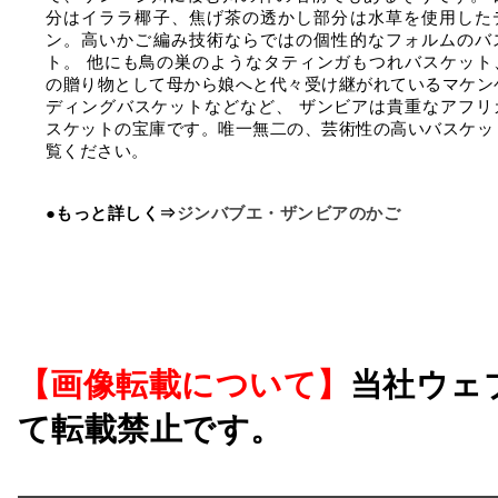
分はイララ椰子、焦げ茶の透かし部分は水草を使用した
ン。高いかご編み技術ならではの個性的なフォルムのバ
ト。 他にも鳥の巣のようなタティンガもつれバスケット
の贈り物として母から娘へと代々受け継がれているマケン
ディングバスケットなどなど、 ザンビアは貴重なアフリ
スケットの宝庫です。唯一無二の、芸術性の高いバスケッ
覧ください。
●もっと詳しく⇒
ジンバブエ・ザンビアのかご
【画像転載について】
当社ウェ
て転載禁止です。