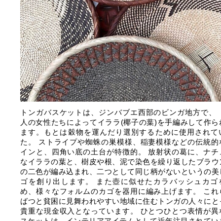
トンガバスケットは、ジンバブエ西部のビンガ地方で、 
人の女性たちによってイララ(椰子の葉)を手編みして作ら
ます。もとは穀物を運んだり選別するために使用されて
た。 ストライプや蜘蛛の巣模様、稲妻模様などの伝統的
インと、四角い底の土台が特徴的。 放射状の葛に、ナチ
なイララの葉と、樹皮や根、泥で染色を繰り返したブラウ
の二色が編み込まれ、二つとして同じ柄がないというの美
ゴを創り出します。 また壺に似せたカラバッシュカゴ
め、様々なフォルムのカゴを器用に編み上げます。 これ
ばつと貧困に見舞われやすい地域に住むトンガの人々にと
貴重な現金収入となっています。 ひとつひとつ表情が異
スケットは、インテリアアイテムとして近年注目されてい