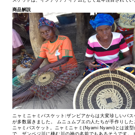
商品解説
ニャミニャミバスケット:ザンビアからは大変珍しいバス
が多数届きました。 ムニュムブエの人たちが手作りした
ニャミバスケット。ニャミニャミ(Nyami Nyami)とは波
で、ザンベジ川に棲む川の神の名前でもあるそうです。 