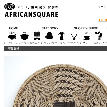
カテゴリ
TOPページ
>
アフリカのかご
>
ジンバブエ・ザンビアのかご
> プラトーふるい平かご 