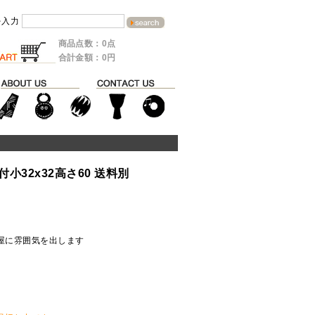
を入力
商品点数：0点
合計金額：0円
小32x32高さ60 送料別
屋に雰囲気を出します