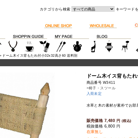
カテゴリから検索
キーワード
> ドーム木イス背もたれ付小32x32高さ60 送料別
ドーム木イス背もたれ付
商品番号 W3411
>椅子・スツール
入荷未定
水草と木の素材が素朴でお部
販売価格 7,480
円
(税込)
税抜価格 6,800
円
在庫無し