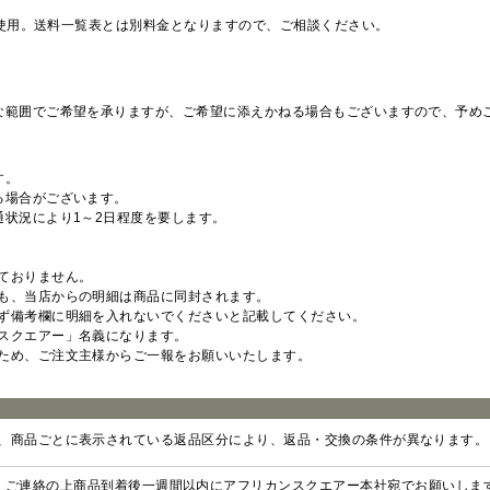
を使用。送料一覧表とは別料金となりますので、ご相談ください。
な範囲でご希望を承りますが、ご希望に添えかねる場合もございますので、予め
す。
る場合がございます。
通状況により1～2日程度を要します。
ておりません。
も、当店からの明細は商品に同封されます。
ず備考欄に明細を入れないでくださいと記載してください。
スクエアー」名義になります。
ため、ご注文主様からご一報をお願いいたします。
、商品ごとに表示されている返品区分により、返品・交換の条件が異なります。
、ご連絡の上商品到着後一週間以内にアフリカンスクエアー本社宛でお願いしま