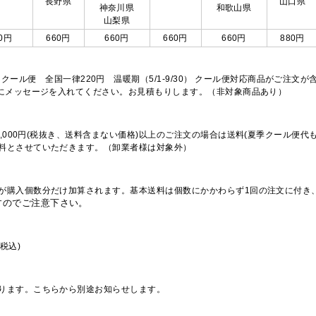
長野県
山口県
神奈川県
和歌山県
山梨県
0円
660円
660円
660円
660円
880円
※クール便 全国一律220円 温暖期（5/1-9/30） クール便対応商品がご
欄にメッセージを入れてください。お見積もりします。（非対象商品あり）
,000円(税抜き、送料含まない価格)以上のご注文の場合は送料(夏季クール便代
料とさせていただきます。（卸業者様は対象外）
が購入個数分だけ加算されます。基本送料は個数にかかわらず1回の注文に付き
すのでご注意下さい。
税込)
ります。こちらから別途お知らせします。