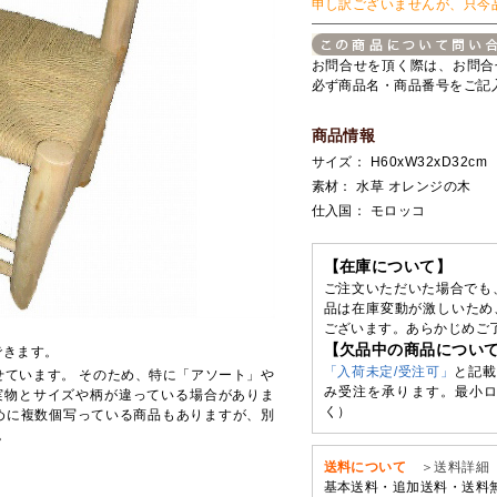
申し訳ございませんが、只今
お問合せを頂く際は、お問合
必ず商品名・商品番号をご記
商品情報
サイズ： H60xW32xD32cm
素材： 水草 オレンジの木
仕入国： モロッコ
【在庫について】
ご注文いただいた場合でも
品は在庫変動が激しいため
ございます。あらかじめご
【欠品中の商品につい
できます。
「入荷未定/受注可」
と記載
せています。 そのため、特に「アソート」や
み受注を承ります。最小ロ
実物とサイズや柄が違っている場合がありま
く）
めに複数個写っている商品もありますが、別
。
送料について
＞送料詳細
基本送料・追加送料・送料