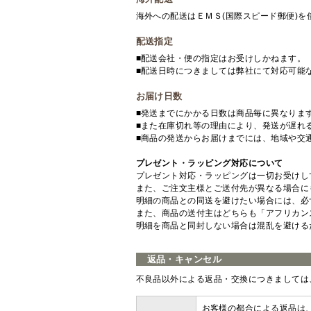
海外への配送はＥＭＳ(国際スピード郵便)
配送指定
■配送会社・便の指定はお受けしかねます。
■配送日時につきましては弊社にて対応可能
お届け日数
■発送までにかかる日数は商品毎に異なりま
■また在庫切れ等の理由により、発送が遅れ
■商品の発送からお届けまでには、地域や交
プレゼント・ラッピング対応について
プレゼント対応・ラッピングは一切お受けし
また、ご注文主様とご送付先が異なる場合に
明細の商品との同送を避けたい場合には、必
また、商品の送付主はどちらも「アフリカン
明細を商品と同封しない場合は混乱を避ける
返品・キャンセル
不良品以外による返品・交換につきましては
お客様の都合による返品は