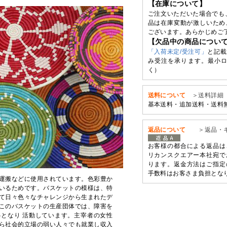
【在庫について】
ご注文いただいた場合でも
品は在庫変動が激しいため
ございます。あらかじめご
【欠品中の商品につい
「入荷未定/受注可」
と記載
み受注を承ります。最小ロ
く）
送料について
＞送料詳細
基本送料・追加送料・送料
返品について
＞返品・
お客様の都合による返品は
リカンスクエアー本社宛で
ります。返金方法はご指定
手数料はお客さま負担とな
運搬などに使用されています。色彩豊か
いるためです。バスケットの模様は、特
て日々色々なチャレンジから生まれたデ
このバスケットの生産団体では、障害を
となり 活動しています。主宰者の女性
ら社会的立場の弱い人々でも就業し収入