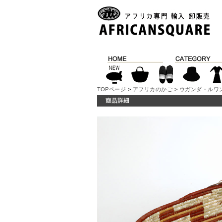
TOPページ
>
アフリカのかご
>
ウガンダ・ルワ