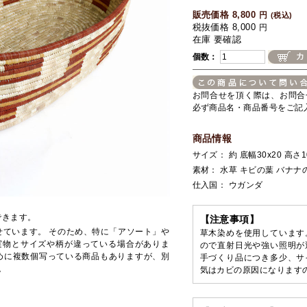
販売価格 8,800
円
(税込)
税抜価格 8,000
円
在庫 要確認
個数：
お問合せを頂く際は、お問合
必ず商品名・商品番号をご記
商品情報
サイズ： 約 底幅30x20 高さ10
素材： 水草 キビの葉 バナナ
仕入国： ウガンダ
できます。
【注意事項】
せています。 そのため、特に「アソート」や
草木染めを使用しています
実物とサイズや柄が違っている場合がありま
ので直射日光や強い照明が
めに複数個写っている商品もありますが、別
手づくり品につき多少、サ
。
気はカビの原因になります