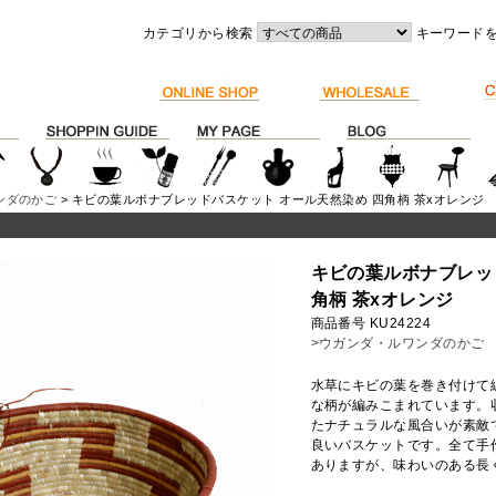
カテゴリから検索
キーワード
ンダのかご
> キビの葉ルボナブレッドバスケット オール天然染め 四角柄 茶xオレンジ
キビの葉ルボナブレッ
角柄 茶xオレンジ
商品番号 KU24224
>ウガンダ・ルワンダのかご
水草にキビの葉を巻き付けて
な柄が編みこまれています。
たナチュラルな風合いが素敵
良いバスケットです。全て手
ありますが、味わいのある長