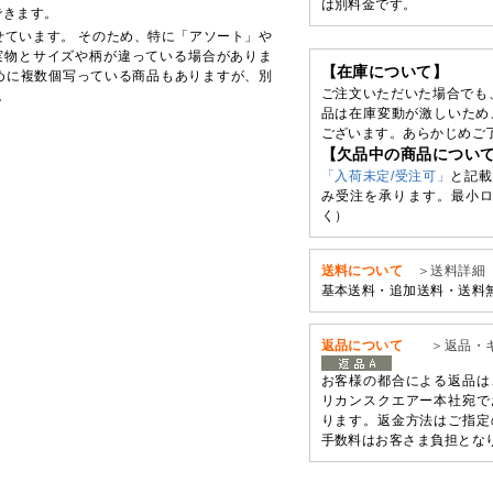
は別料金です。
できます。
せています。 そのため、特に「アソート」や
実物とサイズや柄が違っている場合がありま
【在庫について】
めに複数個写っている商品もありますが、別
ご注文いただいた場合でも
。
品は在庫変動が激しいため
ございます。あらかじめご
【欠品中の商品につい
「入荷未定/受注可」
と記載
み受注を承ります。最小ロ
く）
送料について
＞送料詳細
基本送料・追加送料・送料
返品について
＞返品・
お客様の都合による返品は
リカンスクエアー本社宛で
ります。返金方法はご指定
手数料はお客さま負担とな