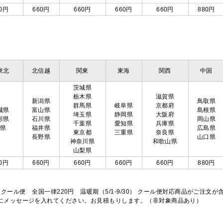
0円
660円
660円
660円
660円
880円
東北
北信越
関東
東海
関西
中国
茨城県
栃木県
滋賀県
新潟県
鳥取県
群馬県
岐阜県
京都府
城県
富山県
島根県
埼玉県
静岡県
大阪府
形県
石川県
岡山県
千葉県
愛知県
兵庫県
島県
福井県
広島県
東京都
三重県
奈良県
長野県
山口県
神奈川県
和歌山県
山梨県
0円
660円
660円
660円
660円
880円
※クール便 全国一律220円 温暖期（5/1-9/30） クール便対応商品がご
欄にメッセージを入れてください。お見積もりします。（非対象商品あり）