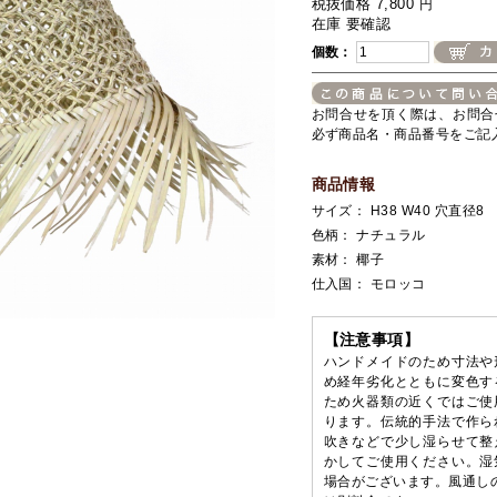
税抜価格 7,800
円
在庫 要確認
個数：
お問合せを頂く際は、お問合
必ず商品名・商品番号をご記
商品情報
サイズ： H38 W40 穴直径8
色柄： ナチュラル
素材： 椰子
仕入国： モロッコ
【注意事項】
ハンドメイドのため寸法や
め経年劣化とともに変色す
ため火器類の近くではご使
ります。伝統的手法で作ら
吹きなどで少し湿らせて整
かしてご使用ください。湿
場合がございます。風通しの