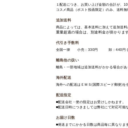
１配送につき、お買い上げ金額の合計が、10
コスメ商品（ポスト投函限定）のみ、送料無
追加送料
商品によっては、基本送料に加えて追加送料
重量超過の場合は、別途料金が掛かりま
代引き手数料
全国一律 小売：330円 卸：440円 (
離島他の扱い
離島・一部地域は追加送料がかかる場合があ
海外配送
海外への配送はＥＭＳ(国際スピード郵便)
配送指定
■配送会社・便の指定はお受けしかねます。
■配送日時につきましては弊社にて対応可能
お届け日数
■発送までにかかる日数は商品毎に異なりま