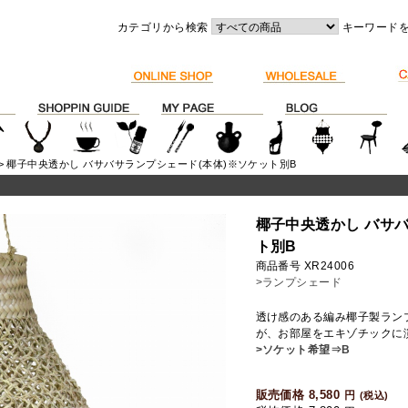
カテゴリから検索
キーワード
> 椰子中央透かし バサバサランプシェード(本体)※ソケット別B
椰子中央透かし バサバ
ト別B
商品番号 XR24006
>ランプシェード
透け感のある編み椰子製ラン
が、お部屋をエキゾチックに
>ソケット希望⇒B
販売価格 8,580
円
(税込)