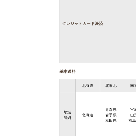
クレジットカード決済
基本送料
北海道
北東北
南
青森県
宮
地域
北海道
岩手県
山
詳細
秋田県
福