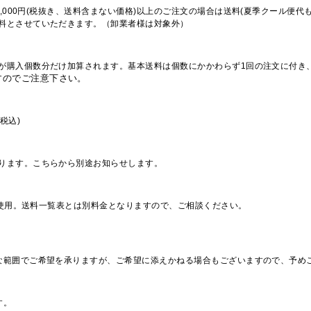
,000円(税抜き、送料含まない価格)以上のご注文の場合は送料(夏季クール便代
料とさせていただきます。（卸業者様は対象外）
が購入個数分だけ加算されます。基本送料は個数にかかわらず1回の注文に付き
すのでご注意下さい。
税込)
ります。こちらから別途お知らせします。
を使用。送料一覧表とは別料金となりますので、ご相談ください。
な範囲でご希望を承りますが、ご希望に添えかねる場合もございますので、予め
す。