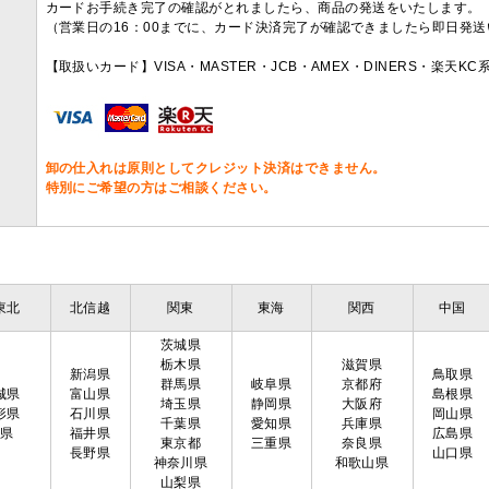
カードお手続き完了の確認がとれましたら、商品の発送をいたします。
（営業日の16：00までに、カード決済完了が確認できましたら即日発
【取扱いカード】VISA・MASTER・JCB・AMEX・DINERS・楽天K
卸の仕入れは原則としてクレジット決済はできません。
特別にご希望の方はご相談ください。
東北
北信越
関東
東海
関西
中国
茨城県
栃木県
滋賀県
新潟県
鳥取県
群馬県
岐阜県
京都府
城県
富山県
島根県
埼玉県
静岡県
大阪府
形県
石川県
岡山県
千葉県
愛知県
兵庫県
島県
福井県
広島県
東京都
三重県
奈良県
長野県
山口県
神奈川県
和歌山県
山梨県